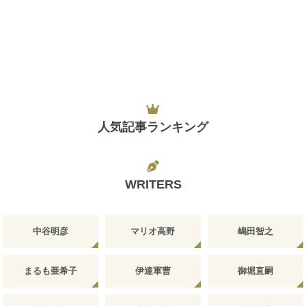
人気記事ランキング
WRITERS
中谷明彦
マリオ高野
嶋田智之
まるも亜希子
伊達軍曹
御堀直嗣