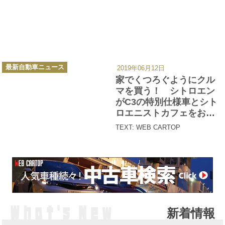
カ
最新自動車ニュース
2019年06月12日
テ
ゴ
家でくつろぐようにクル
リ
ー
マを買う！ シトロエン
がC3の特別仕様車とシト
ロエニストカフェをお披
露目
TEXT: WEB CARTOP
新着情報