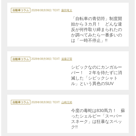
カ
テ
自動車コラム
2026年08月09日
TEXT:
藤田竜太
ゴ
リ
「自転車の青切符」制度開
ー
始から３カ月！ どんな違
反が何件取り締まられたの
か調べてみたら一番多いの
は「一時不停止」!!
カ
テ
自動車コラム
2026年08月08日
TEXT:
遠藤正賢
ゴ
リ
シビックなのにカンガルー
ー
バー！ ２年を待たずに消
滅した「シビックシャト
ル」という異色のSUV
カ
テ
自動車コラム
2026年08月08日
TEXT:
山崎元裕
ゴ
リ
今度の毒蛇は830馬力！ 蘇
ー
ったシェルビー「スーパー
スネーク」は狂暴なスペッ
ク!!