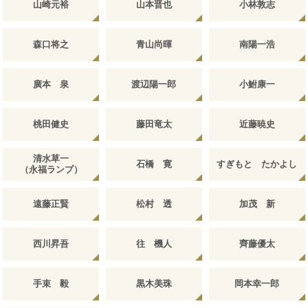
山崎元裕
山本晋也
小林敦志
森口将之
青山尚暉
南陽一浩
廣本 泉
渡辺陽一郎
小鮒康一
桃田健史
藤田竜太
近藤暁史
清水草一
石橋 寛
すぎもと たかよし
（永福ランプ）
遠藤正賢
松村 透
加茂 新
西川昇吾
往 機人
齊藤優太
手束 毅
黒木美珠
岡本幸一郎