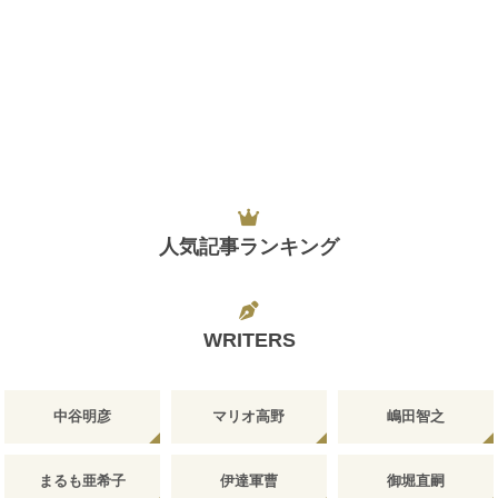
人気記事ランキング
WRITERS
中谷明彦
マリオ高野
嶋田智之
まるも亜希子
伊達軍曹
御堀直嗣