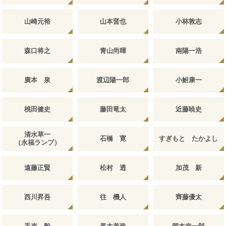
山崎元裕
山本晋也
小林敦志
森口将之
青山尚暉
南陽一浩
廣本 泉
渡辺陽一郎
小鮒康一
桃田健史
藤田竜太
近藤暁史
清水草一
石橋 寛
すぎもと たかよし
（永福ランプ）
遠藤正賢
松村 透
加茂 新
西川昇吾
往 機人
齊藤優太