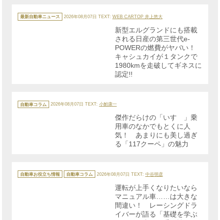
カ
テ
最新自動車ニュース
2026年08月07日
TEXT:
WEB CARTOP 井上悠大
ゴ
リ
新型エルグランドにも搭載
ー
される日産の第三世代e-
POWERの燃費がヤバい！
キャシュカイが１タンクで
1980kmを走破してギネスに
認定!!
カ
テ
自動車コラム
2026年08月07日
TEXT:
小鮒康一
ゴ
リ
傑作だらけの「いすゞ」乗
ー
用車のなかでもとくに人
気！ あまりにも美し過ぎ
る「117クーペ」の魅力
カ
テ
自動車お役立ち情報
自動車コラム
2026年08月07日
TEXT:
中谷明彦
ゴ
リ
運転が上手くなりたいなら
ー
マニュアル車……は大きな
間違い！ レーシングドラ
イバーが語る「基礎を学ぶ