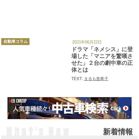
カ
自動車コラム
2021年06月22日
テ
ゴ
ドラマ「ネメシス」に登
リ
ー
場した「マニアを驚嘆さ
せた」２台の劇中車の正
体とは
TEXT:
まるも亜希子
新着情報