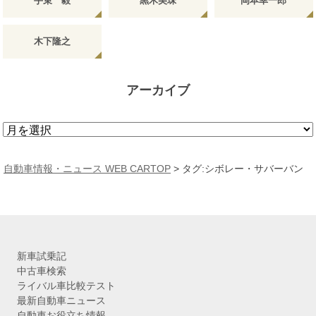
手束 毅
黒木美珠
岡本幸一郎
木下隆之
アーカイブ
ア
ー
カ
自動車情報・ニュース WEB CARTOP
>
タグ:シボレー・サバーバン
イ
ブ
新車試乗記
中古車検索
ライバル車比較テスト
最新自動車ニュース
自動車お役立ち情報