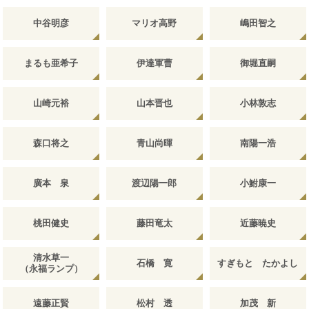
中谷明彦
マリオ高野
嶋田智之
まるも亜希子
伊達軍曹
御堀直嗣
山崎元裕
山本晋也
小林敦志
森口将之
青山尚暉
南陽一浩
廣本 泉
渡辺陽一郎
小鮒康一
桃田健史
藤田竜太
近藤暁史
清水草一
石橋 寛
すぎもと たかよし
（永福ランプ）
遠藤正賢
松村 透
加茂 新