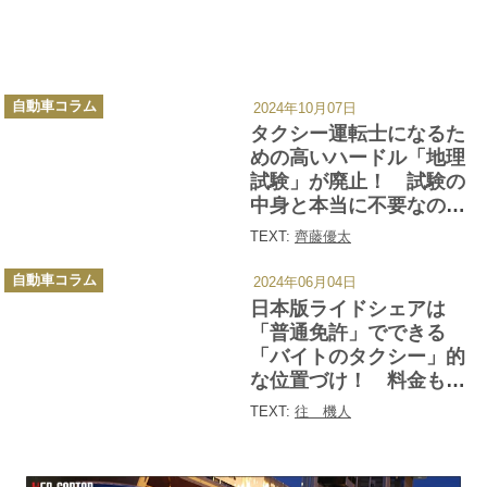
カ
自動車コラム
2024年10月07日
テ
ゴ
タクシー運転士になるた
リ
ー
めの高いハードル「地理
試験」が廃止！ 試験の
中身と本当に不要なのか
を「合格経験者」に聞い
TEXT:
齊藤優太
た
カ
自動車コラム
2024年06月04日
テ
ゴ
日本版ライドシェアは
リ
ー
「普通免許」でできる
「バイトのタクシー」的
な位置づけ！ 料金もタ
クシーと同じで積極的に
TEXT:
往 機人
利用する理由はナシ