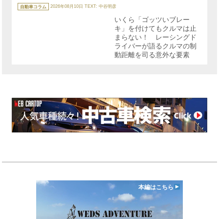
カ
テ
自動車コラム
2026年08月10日
TEXT: 中谷明彦
ゴ
リ
いくら「ゴッツいブレー
ー
キ」を付けてもクルマは止
まらない！ レーシングド
ライバーが語るクルマの制
動距離を司る意外な要素
本編はこちら