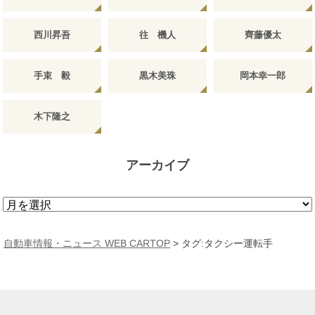
西川昇吾
往 機人
齊藤優太
手束 毅
黒木美珠
岡本幸一郎
木下隆之
アーカイブ
ア
ー
カ
自動車情報・ニュース WEB CARTOP
>
タグ:タクシー運転手
イ
ブ