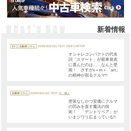
新着情報
カ
テ
EV
自動車コラム
2026年08月10日
TEXT: WEB CARTOP
ゴ
リ
オシャレコンパクトの代名
ー
詞「スマート」が新車発表
に選んだのは……なんと壁
画！ さすがs＋m＋「art」
の精神が宿るクルマ!!
カ
テ
自動車コラム
2026年08月10日
TEXT:
往 機人
ゴ
リ
塗装なしかつ安価にクルマ
ー
の凹みを直す魔法の技
術！ 「デントリペア」が
いまジワリ広まっている!!