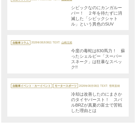
ゴ
リ
シビックなのにカンガルー
ー
バー！ ２年を待たずに消
滅した「シビックシャト
ル」という異色のSUV
カ
テ
自動車コラム
2026年08月08日
TEXT:
山崎元裕
ゴ
リ
今度の毒蛇は830馬力！ 蘇
ー
ったシェルビー「スーパー
スネーク」は狂暴なスペッ
ク!!
カ
テ
自動車イベント・カーイベント
モータースポーツ
2026年08月08日
TEXT: 雪岡直樹
ゴ
リ
冷却は改善したのにまさか
ー
のタイヤバースト！ スバ
ルBRZが真夏の富士で苦戦
した理由とは