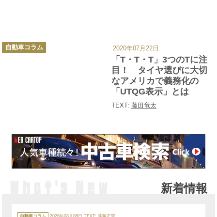
カ
自動車コラム
2020年07月22日
テ
ゴ
「T・T・T」3つのTに注
リ
ー
目！ タイヤ選びに大切
なアメリカで義務化の
「UTQG表示」とは
TEXT:
藤田竜太
新着情報
カ
テ
自動車コラム
2026年08月08日
TEXT:
遠藤正賢