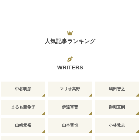
人気記事ランキング
WRITERS
中谷明彦
マリオ高野
嶋田智之
まるも亜希子
伊達軍曹
御堀直嗣
山崎元裕
山本晋也
小林敦志