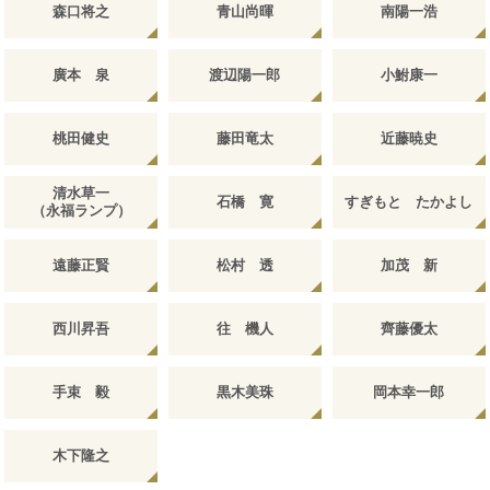
森口将之
青山尚暉
南陽一浩
廣本 泉
渡辺陽一郎
小鮒康一
桃田健史
藤田竜太
近藤暁史
清水草一
石橋 寛
すぎもと たかよし
（永福ランプ）
遠藤正賢
松村 透
加茂 新
西川昇吾
往 機人
齊藤優太
手束 毅
黒木美珠
岡本幸一郎
木下隆之