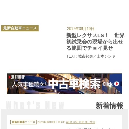
カ
最新自動車ニュース
2017年09月19日
テ
ゴ
新型レクサスLS！ 世界
リ
ー
初試乗会の現場から出せ
る範囲でチョイ見せ
TEXT: 城市邦夫／山本シンヤ
新着情報
カ
テ
最新自動車ニュース
2026年08月08日
TEXT:
WEB CARTOP 井上悠大
ゴ
リ