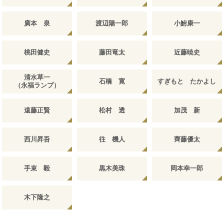
廣本 泉
渡辺陽一郎
小鮒康一
桃田健史
藤田竜太
近藤暁史
清水草一
石橋 寛
すぎもと たかよし
（永福ランプ）
遠藤正賢
松村 透
加茂 新
西川昇吾
往 機人
齊藤優太
手束 毅
黒木美珠
岡本幸一郎
木下隆之