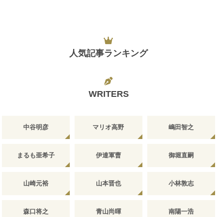
人気記事ランキング
WRITERS
中谷明彦
マリオ高野
嶋田智之
まるも亜希子
伊達軍曹
御堀直嗣
山崎元裕
山本晋也
小林敦志
森口将之
青山尚暉
南陽一浩