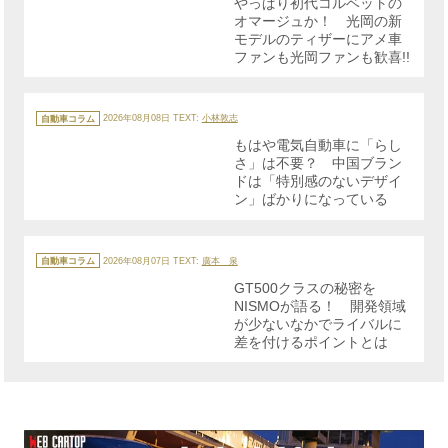
やっぱり初代コルベットの
ー
オマージュか！ 光岡の新
モデルのティザーにアメ車
ファンも光岡ファンも歓喜!!
カ
テ
自動車コラム
2026年08月08日
TEXT:
小林敦志
ゴ
リ
もはや電気自動車に「らし
ー
さ」は不要？ 中国ブラン
ドは「特別感のないデザイ
ン」ばかりになっている
カ
テ
自動車コラム
2026年08月07日
TEXT:
廣本 泉
ゴ
リ
GT500クラスの秘密を
ー
NISMOが語る！ 開発領域
が少ないなかでライバルに
差を付けるポイントとは