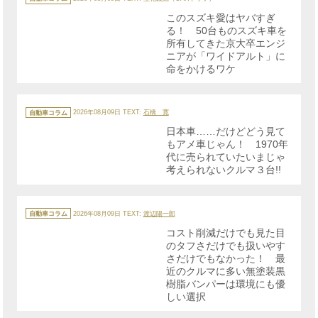
ゴ
リ
このスズキ愛はヤバすぎ
ー
る！ 50台ものスズキ車を
所有してきた京大卒エンジ
ニアが「ワイドアルト」に
命をかけるワケ
カ
テ
自動車コラム
2026年08月09日
TEXT:
石橋 寛
ゴ
リ
日本車……だけどどう見て
ー
もアメ車じゃん！ 1970年
代に売られていたいまじゃ
考えられないクルマ３台!!
カ
テ
自動車コラム
2026年08月09日
TEXT:
渡辺陽一郎
ゴ
リ
コスト削減だけでも見た目
ー
のタフさだけでも扱いやす
さだけでもなかった！ 最
近のクルマに多い無塗装黒
樹脂バンパーは環境にも優
しい選択