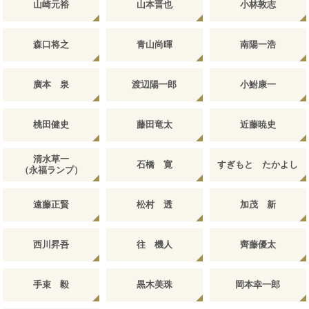
山崎元裕
山本晋也
小林敦志
森口将之
青山尚暉
南陽一浩
廣本 泉
渡辺陽一郎
小鮒康一
桃田健史
藤田竜太
近藤暁史
清水草一
石橋 寛
すぎもと たかよし
（永福ランプ）
遠藤正賢
松村 透
加茂 新
西川昇吾
往 機人
齊藤優太
手束 毅
黒木美珠
岡本幸一郎