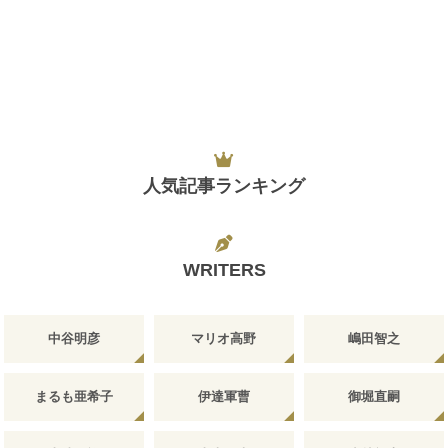
人気記事ランキング
WRITERS
中谷明彦
マリオ高野
嶋田智之
まるも亜希子
伊達軍曹
御堀直嗣