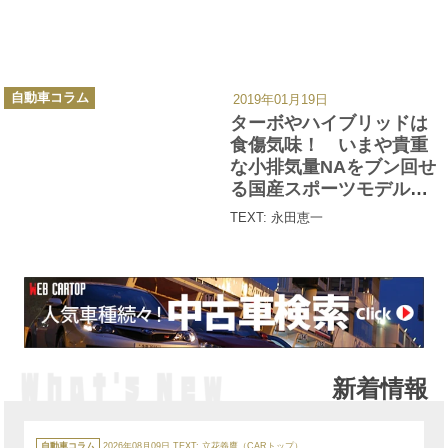
カ
自動車コラム
2019年01月19日
テ
ゴ
ターボやハイブリッドは
リ
ー
食傷気味！ いまや貴重
な小排気量NAをブン回せ
る国産スポーツモデル３
選
TEXT: 永田恵一
新着情報
カ
テ
自動車コラム
2026年08月09日
TEXT: 立花義鷹（CARトップ）