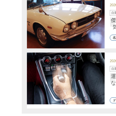
20
カ
自
テ
ゴ
傑
リ
ー
名
20
カ
自
テ
ゴ
運
リ
ー
な
ド