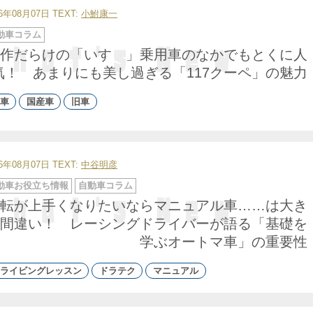
26年08月07日
TEXT:
小鮒康一
動車コラム
作だらけの「いすゞ」乗用車のなかでもとくに人
気！ あまりにも美し過ぎる「117クーペ」の魅力
車
国産車
旧車
26年08月07日
TEXT:
中谷明彦
動車お役立ち情報
自動車コラム
転が上手くなりたいならマニュアル車……は大き
間違い！ レーシングドライバーが語る「基礎を
学ぶオートマ車」の重要性
ライビングレッスン
ドラテク
マニュアル