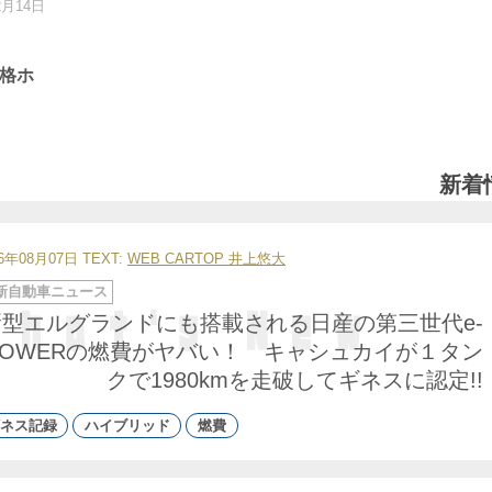
2月14日
格ホ
新着
26年08月07日
TEXT:
WEB CARTOP 井上悠大
新自動車ニュース
新型エルグランドにも搭載される日産の第三世代e-
POWERの燃費がヤバい！ キャシュカイが１タン
クで1980kmを走破してギネスに認定!!
ネス記録
ハイブリッド
燃費