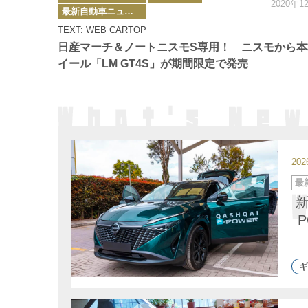
2020年1
ゴ
最新自動車ニュース
リ
ー
TEXT: WEB CARTOP
日産マーチ＆ノートニスモS専用！ ニスモから本
イール「LM GT4S」が期間限定で発売
20
カ
最
テ
ゴ
リ
ー
ギ