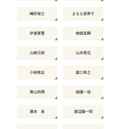
嶋田智之
まるも亜希子
伊達軍曹
御堀直嗣
山崎元裕
山本晋也
小林敦志
森口将之
青山尚暉
南陽一浩
廣本 泉
渡辺陽一郎