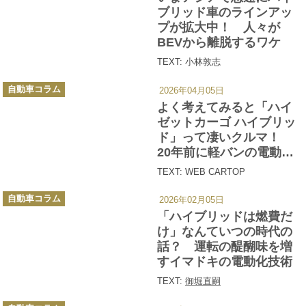
ー
ブリッド車のラインアッ
プが拡大中！ 人々が
BEVから離脱するワケ
TEXT: 小林敦志
カ
自動車コラム
2026年04月05日
テ
ゴ
よく考えてみると「ハイ
リ
ー
ゼットカーゴ ハイブリッ
ド」って凄いクルマ！
20年前に軽バンの電動化
に取り組んでいたダイハ
TEXT: WEB CARTOP
ツに敬礼!!
カ
自動車コラム
2026年02月05日
テ
ゴ
「ハイブリッドは燃費だ
リ
ー
け」なんていつの時代の
話？ 運転の醍醐味を増
すイマドキの電動化技術
TEXT:
御堀直嗣
カ