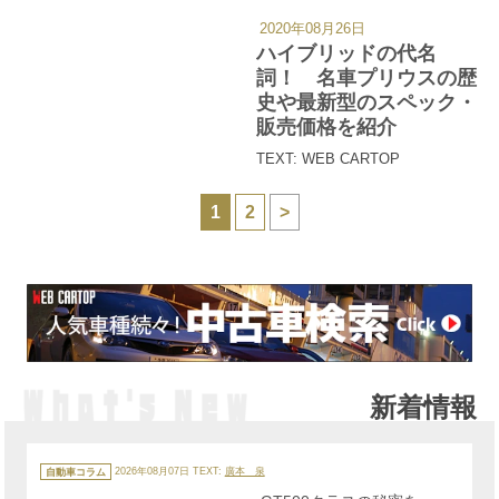
2020年08月26日
カ
テ
ハイブリッドの代名
ゴ
リ
詞！ 名車プリウスの歴
ー
史や最新型のスペック・
販売価格を紹介
TEXT: WEB CARTOP
1
2
>
新着情報
カ
テ
自動車コラム
2026年08月07日
TEXT:
廣本 泉
ゴ
リ