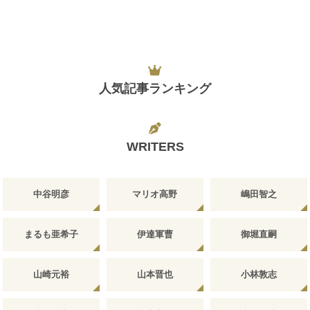
人気記事ランキング
WRITERS
中谷明彦
マリオ高野
嶋田智之
まるも亜希子
伊達軍曹
御堀直嗣
山崎元裕
山本晋也
小林敦志