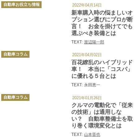
カ
自動車お役立ち情報
2022年04月14日
テ
ゴ
新車購入時の悩ましいオ
リ
ー
プション選びにプロが断
言！ お金を掛けてでも
選ぶべき装備とは
TEXT:
渡辺陽一郎
カ
自動車コラム
2021年04月02日
テ
ゴ
百花繚乱のハイブリッド
リ
ー
車！ 本当に「コスパ」
に優れる５台とは
TEXT: 永田恵一
カ
自動車コラム
2021年01月26日
テ
ゴ
クルマの電動化で「従来
リ
ー
の技術」は通用しな
い？ 自動車整備士を取
り巻く環境変化とは
TEXT:
山本晋也