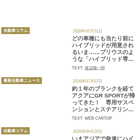
カ
自動車コラム
2026年07月31日
テ
ゴ
どの車種にも当たり前に
リ
ー
ハイブリッドが用意され
るいま……プリウスのよ
うな「ハイブリッド専用
車」の存在意義はどこに
TEXT:
渡辺陽一郎
あるのか？
カ
最新自動車ニュース
2026年07月07日
テ
ゴ
約１年のブランクを経て
リ
ー
アクアにGR SPORTが帰
ってきた！ 専用サスペ
ンションとステアリング
制御で走りの楽しさを磨
TEXT: WEB CARTOP
いて再登場
カ
自動車コラム
2026年04月20日
テ
ゴ
いまアジアで急速にハイ
リ