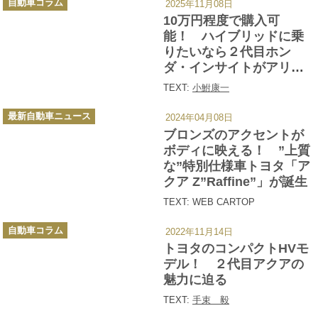
自動車コラム
2025年11月08日
テ
ゴ
10万円程度で購入可
リ
ー
能！ ハイブリッドに乗
りたいなら２代目ホン
ダ・インサイトがアリだ
った!!
TEXT:
小鮒康一
カ
最新自動車ニュース
2024年04月08日
テ
ゴ
ブロンズのアクセントが
リ
ー
ボディに映える！ ”上質
な”特別仕様車トヨタ「ア
クア Z”Raffine”」が誕生
TEXT: WEB CARTOP
カ
自動車コラム
2022年11月14日
テ
ゴ
トヨタのコンパクトHVモ
リ
ー
デル！ ２代目アクアの
魅力に迫る
TEXT:
手束 毅