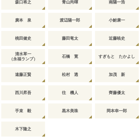
森口将之
青山尚暉
南陽一浩
廣本 泉
渡辺陽一郎
小鮒康一
桃田健史
藤田竜太
近藤暁史
清水草一
石橋 寛
すぎもと たかよし
（永福ランプ）
遠藤正賢
松村 透
加茂 新
西川昇吾
往 機人
齊藤優太
手束 毅
黒木美珠
岡本幸一郎
木下隆之