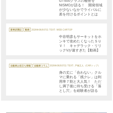
GT500クラスの秘密を
ー
NISMOが語る！ 開発領域
が少ないなかでライバルに
差を付けるポイントとは
カ
テ
新車試乗記
動画
2026年08月07日
TEXT: WEB CARTOP
ゴ
リ
中谷明彦もサーキットをホ
ー
ンキで攻めたくなったＳＵ
Ｖ！ キャデラック・リリ
ックVが速すぎた【動画】
カ
テ
自動車お役立ち情報
自動車コラム
2026年08月07日
TEXT: 戸塚正人（CARトップ）
ゴ
リ
身の丈に「合わない」クル
ー
マに乗れる「残クレ」は利
用率７割と大人気！ ただ
し満了後に待ち受ける「落
とし穴」を経験者が語る