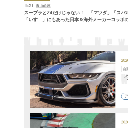
ゴ
TEXT:
青山尚暉
リ
ー
スープラとZ4だけじゃない！ 「マツダ」「スバ
「いすゞ」にもあった日本＆海外メーカーコラボ
20
カ
自
テ
ゴ
リ
ー
ア
20