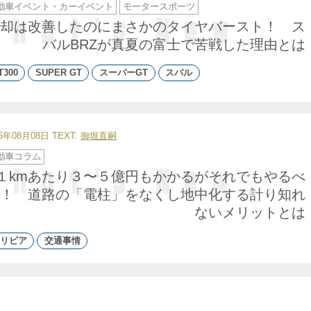
動車イベント・カーイベント
モータースポーツ
却は改善したのにまさかのタイヤバースト！ ス
バルBRZが真夏の富士で苦戦した理由とは
T300
SUPER GT
スーパーGT
スバル
26年08月08日
TEXT:
御堀直嗣
動車コラム
１kmあたり３〜５億円もかかるがそれでもやるべ
！ 道路の「電柱」をなくし地中化する計り知れ
ないメリットとは
リビア
交通事情