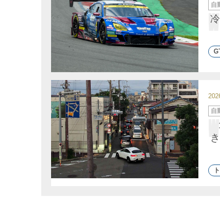
カ
自
テ
ゴ
冷
リ
ー
G
20
カ
自
テ
ゴ
リ
ー
き
ト