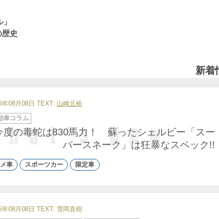
ル」
の歴史
新着
26年08月08日
TEXT:
山崎元裕
動車コラム
今度の毒蛇は830馬力！ 蘇ったシェルビー「スー
パースネーク」は狂暴なスペック!!
メ車
スポーツカー
限定車
26年08月08日
TEXT: 雪岡直樹