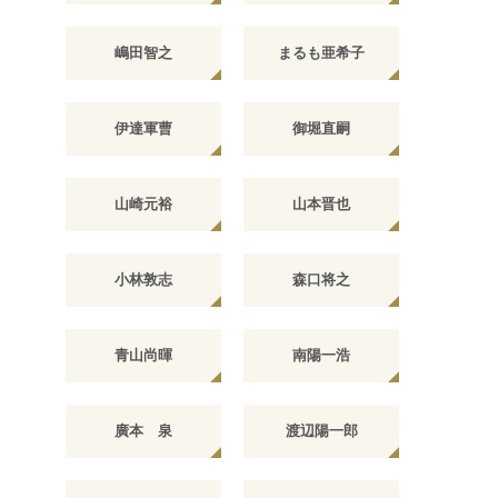
嶋田智之
まるも亜希子
伊達軍曹
御堀直嗣
山崎元裕
山本晋也
小林敦志
森口将之
青山尚暉
南陽一浩
廣本 泉
渡辺陽一郎