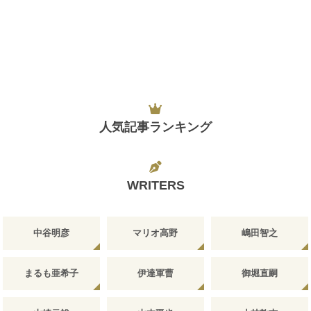
人気記事ランキング
WRITERS
中谷明彦
マリオ高野
嶋田智之
まるも亜希子
伊達軍曹
御堀直嗣