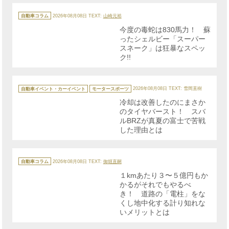
カ
テ
自動車コラム
2026年08月08日
TEXT:
山崎元裕
ゴ
リ
今度の毒蛇は830馬力！ 蘇
ー
ったシェルビー「スーパー
スネーク」は狂暴なスペッ
ク!!
カ
テ
自動車イベント・カーイベント
モータースポーツ
2026年08月08日
TEXT: 雪岡直樹
ゴ
リ
冷却は改善したのにまさか
ー
のタイヤバースト！ スバ
ルBRZが真夏の富士で苦戦
した理由とは
カ
テ
自動車コラム
2026年08月08日
TEXT:
御堀直嗣
ゴ
リ
１kmあたり３〜５億円もか
ー
かるがそれでもやるべ
き！ 道路の「電柱」をな
くし地中化する計り知れな
いメリットとは