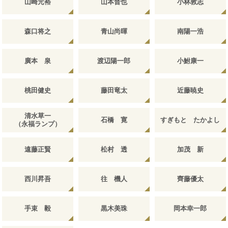
山崎元裕
山本晋也
小林敦志
森口将之
青山尚暉
南陽一浩
廣本 泉
渡辺陽一郎
小鮒康一
桃田健史
藤田竜太
近藤暁史
清水草一
石橋 寛
すぎもと たかよし
（永福ランプ）
遠藤正賢
松村 透
加茂 新
西川昇吾
往 機人
齊藤優太
手束 毅
黒木美珠
岡本幸一郎