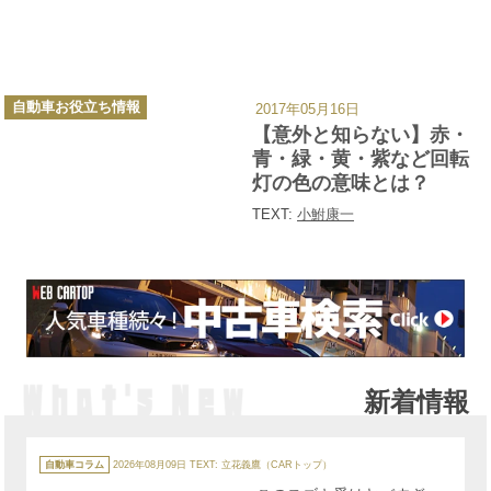
カ
自動車お役立ち情報
2017年05月16日
テ
ゴ
【意外と知らない】赤・
リ
ー
青・緑・黄・紫など回転
灯の色の意味とは？
TEXT:
小鮒康一
新着情報
カ
テ
自動車コラム
2026年08月09日
TEXT: 立花義鷹（CARトップ）
ゴ
リ