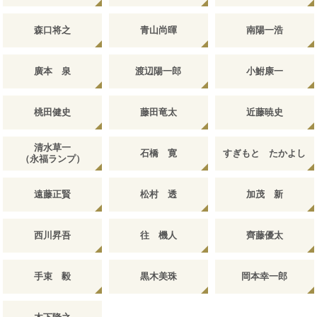
森口将之
青山尚暉
南陽一浩
廣本 泉
渡辺陽一郎
小鮒康一
桃田健史
藤田竜太
近藤暁史
清水草一
石橋 寛
すぎもと たかよし
（永福ランプ）
遠藤正賢
松村 透
加茂 新
西川昇吾
往 機人
齊藤優太
手束 毅
黒木美珠
岡本幸一郎