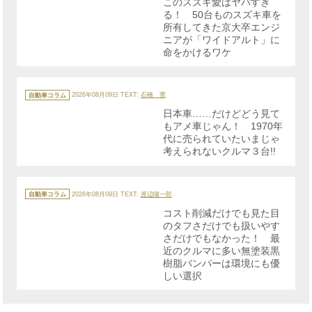
このスズキ愛はヤバすぎ
ー
る！ 50台ものスズキ車を
所有してきた京大卒エンジ
ニアが「ワイドアルト」に
命をかけるワケ
カ
テ
自動車コラム
2026年08月09日
TEXT:
石橋 寛
ゴ
リ
日本車……だけどどう見て
ー
もアメ車じゃん！ 1970年
代に売られていたいまじゃ
考えられないクルマ３台!!
カ
テ
自動車コラム
2026年08月09日
TEXT:
渡辺陽一郎
ゴ
リ
コスト削減だけでも見た目
ー
のタフさだけでも扱いやす
さだけでもなかった！ 最
近のクルマに多い無塗装黒
樹脂バンパーは環境にも優
しい選択