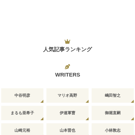
人気記事ランキング
WRITERS
中谷明彦
マリオ高野
嶋田智之
まるも亜希子
伊達軍曹
御堀直嗣
山崎元裕
山本晋也
小林敦志