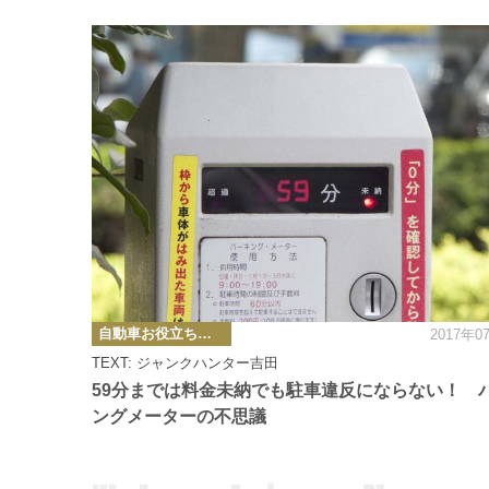
カ
自動車お役立ち情報
2017年0
テ
ゴ
TEXT: ジャンクハンター吉田
リ
ー
59分までは料金未納でも駐車違反にならない！ 
ングメーターの不思議