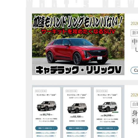
20
カ
新
テ
ゴ
中
リ
ー
Ca
20
カ
自
テ
ゴ
身
リ
ー
利