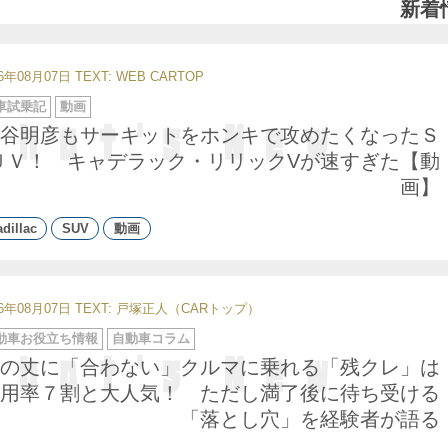
新着
26年08月07日
TEXT: WEB CARTOP
車試乗記
動画
谷明彦もサーキットをホンキで攻めたくなったＳ
ＵＶ！ キャデラック・リリックVが速すぎた【動
画】
dillac
SUV
動画
26年08月07日
TEXT: 戸塚正人（CARトップ）
動車お役立ち情報
自動車コラム
の丈に「合わない」クルマに乗れる「残クレ」は
用率７割と大人気！ ただし満了後に待ち受ける
「落とし穴」を経験者が語る