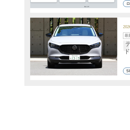
ロ
20
カ
最
テ
ゴ
リ
ー
ド
S