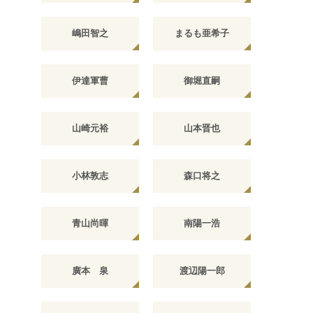
嶋田智之
まるも亜希子
伊達軍曹
御堀直嗣
山崎元裕
山本晋也
小林敦志
森口将之
青山尚暉
南陽一浩
廣本 泉
渡辺陽一郎