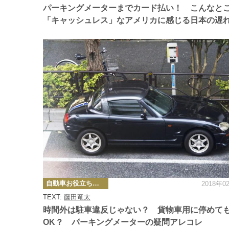
ー
パーキングメーターまでカード払い！ こんなと
「キャッシュレス」なアメリカに感じる日本の遅
カ
自動車お役立ち情報
2018年0
テ
ゴ
TEXT:
藤田竜太
リ
ー
時間外は駐車違反じゃない？ 貨物車用に停めて
OK？ パーキングメーターの疑問アレコレ