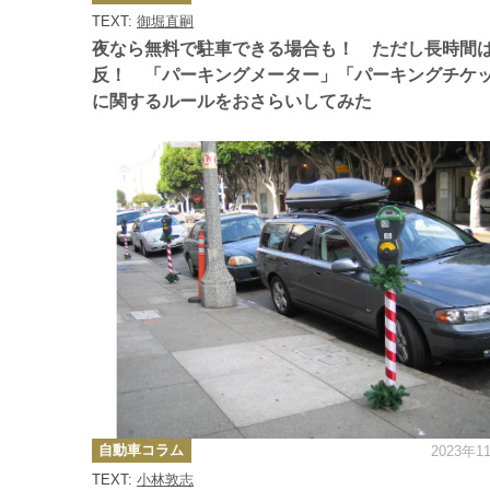
ゴ
TEXT:
御堀直嗣
リ
ー
夜なら無料で駐車できる場合も！ ただし長時間
反！ 「パーキングメーター」「パーキングチケ
に関するルールをおさらいしてみた
カ
自動車コラム
2023年1
テ
ゴ
TEXT:
小林敦志
リ