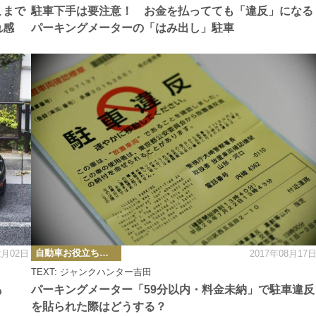
ー
こまで
駐車下手は要注意！ お金を払ってても「違反」になる
れ感
パーキングメーターの「はみ出し」駐車
カ
自動車お役立ち情報
2月02日
2017年08月17
テ
ゴ
TEXT: ジャンクハンター吉田
リ
ー
も
パーキングメーター「59分以内・料金未納」で駐車違反
を貼られた際はどうする？