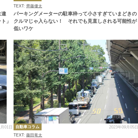
ゴ
TEXT:
齊藤優太
リ
ー
は違
パーキングメーターの駐車枠って小さすぎていまどきの
ット」
クルマじゃ入らない！ それでも見直しされる可能性が
低いワケ
カ
自動車コラム
1月01日
2023年09月05
テ
ゴ
TEXT:
藤田竜太
リ