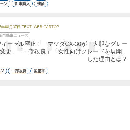
ーン
新車購入
残価
26年08月07日
TEXT: WEB CARTOP
新自動車ニュース
ディーゼル廃止！ マツダCX-30が「大胆なグレー
変更」「一部改良」「女性向けグレードを展開」
した理由とは？
UV
一部改良
国産車