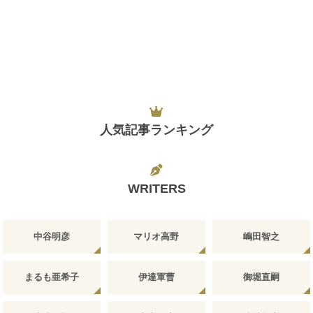
人気記事ランキング
WRITERS
中谷明彦
マリオ高野
嶋田智之
まるも亜希子
伊達軍曹
御堀直嗣