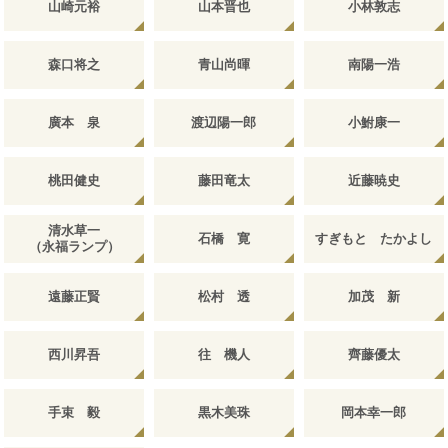
山崎元裕
山本晋也
小林敦志
森口将之
青山尚暉
南陽一浩
廣本 泉
渡辺陽一郎
小鮒康一
桃田健史
藤田竜太
近藤暁史
清水草一
石橋 寛
すぎもと たかよし
（永福ランプ）
遠藤正賢
松村 透
加茂 新
西川昇吾
往 機人
齊藤優太
手束 毅
黒木美珠
岡本幸一郎