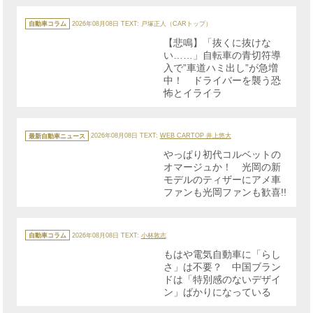
カ
テ
自動車コラム
2026年08月08日
TEXT: 戸塚正人（CARトップ）
ゴ
リ
【悲鳴】「抜くに抜けな
ー
い……」自転車の青切符導
入で”車道ハミ出し”が急増
中！ ドライバーを襲う恐
怖とイライラ
カ
テ
最新自動車ニュース
2026年08月08日
TEXT:
WEB CARTOP 井上悠大
ゴ
リ
やっぱり初代コルベットの
ー
オマージュか！ 光岡の新
モデルのティザーにアメ車
ファンも光岡ファンも歓喜!!
カ
テ
自動車コラム
2026年08月08日
TEXT:
小林敦志
ゴ
リ
もはや電気自動車に「らし
ー
さ」は不要？ 中国ブラン
ドは「特別感のないデザイ
ン」ばかりになっている