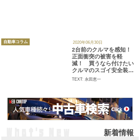
カ
自動車コラム
2020年06月30日
テ
ゴ
2台前のクルマを感知！
リ
ー
正面衝突の被害を軽
減！ 買うなら付けたい
クルマのスゴイ安全装備
４つ
TEXT: 永田恵一
新着情報