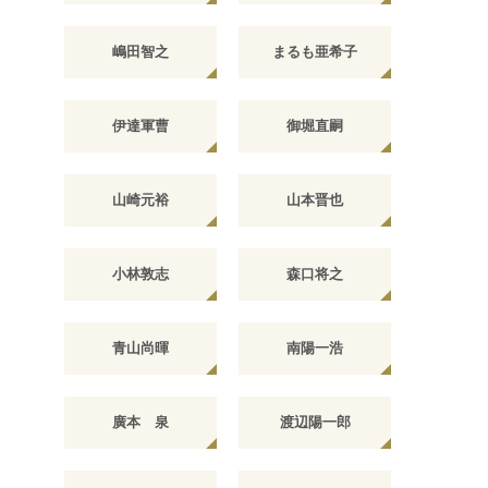
嶋田智之
まるも亜希子
伊達軍曹
御堀直嗣
山崎元裕
山本晋也
小林敦志
森口将之
青山尚暉
南陽一浩
廣本 泉
渡辺陽一郎