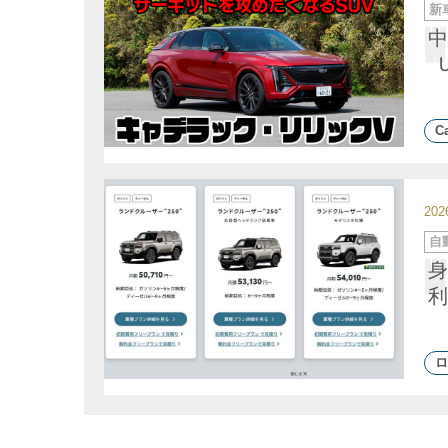
カ
新
テ
ゴ
中
リ
ー
Ca
20
カ
自
テ
ゴ
身
リ
ー
利
ロ