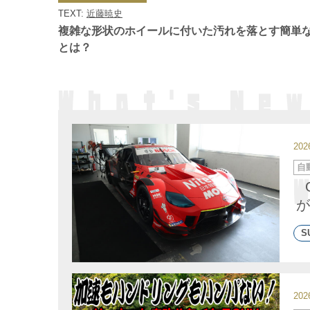
ゴ
TEXT:
近藤暁史
リ
ー
複雑な形状のホイールに付いた汚れを落とす簡単
とは？
20
カ
自
テ
ゴ
リ
ー
が
S
20