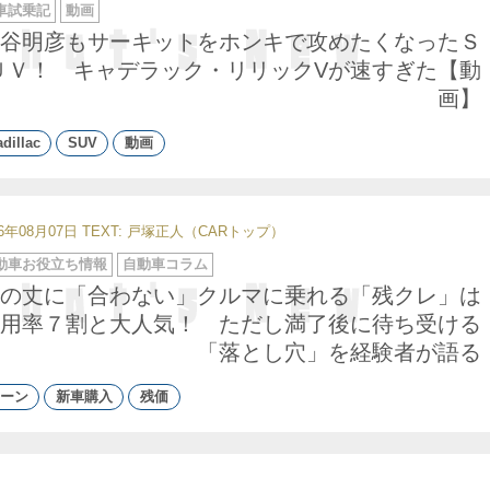
車試乗記
動画
谷明彦もサーキットをホンキで攻めたくなったＳ
ＵＶ！ キャデラック・リリックVが速すぎた【動
画】
dillac
SUV
動画
26年08月07日
TEXT: 戸塚正人（CARトップ）
動車お役立ち情報
自動車コラム
の丈に「合わない」クルマに乗れる「残クレ」は
用率７割と大人気！ ただし満了後に待ち受ける
「落とし穴」を経験者が語る
ーン
新車購入
残価