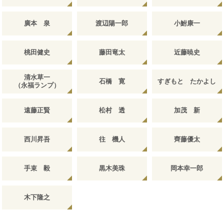
廣本 泉
渡辺陽一郎
小鮒康一
桃田健史
藤田竜太
近藤暁史
清水草一
石橋 寛
すぎもと たかよし
（永福ランプ）
遠藤正賢
松村 透
加茂 新
西川昇吾
往 機人
齊藤優太
手束 毅
黒木美珠
岡本幸一郎
木下隆之