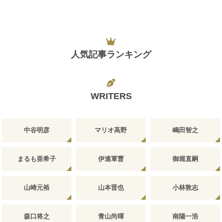
人気記事ランキング
WRITERS
中谷明彦
マリオ高野
嶋田智之
まるも亜希子
伊達軍曹
御堀直嗣
山崎元裕
山本晋也
小林敦志
森口将之
青山尚暉
南陽一浩