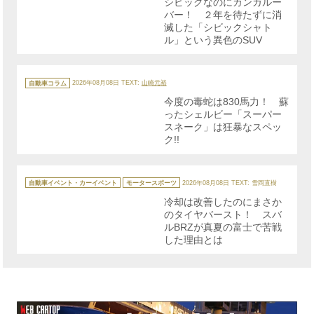
シビックなのにカンガルー
ー
バー！ ２年を待たずに消
滅した「シビックシャト
ル」という異色のSUV
カ
テ
自動車コラム
2026年08月08日
TEXT:
山崎元裕
ゴ
リ
今度の毒蛇は830馬力！ 蘇
ー
ったシェルビー「スーパー
スネーク」は狂暴なスペッ
ク!!
カ
テ
自動車イベント・カーイベント
モータースポーツ
2026年08月08日
TEXT: 雪岡直樹
ゴ
リ
冷却は改善したのにまさか
ー
のタイヤバースト！ スバ
ルBRZが真夏の富士で苦戦
した理由とは