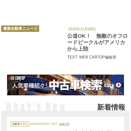
カ
最新自動車ニュース
2016年11月08日
テ
ゴ
公道OK！ 無敵のオフロ
リ
ー
ードビークルがアメリカ
から上陸
TEXT: WEB CARTOP編集部
新着情報
カ
テ
自動車コラム
2026年08月08日
TEXT:
遠藤正賢
ゴ
リ