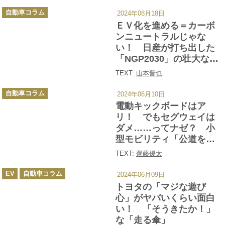
2025】
カ
自動車コラム
2024年08月18日
テ
ゴ
ＥＶ化を進める＝カーボ
リ
ー
ンニュートラルじゃな
い！ 日産が打ち出した
「NGP2030」の壮大な中
身とは
TEXT:
山本晋也
カ
自動車コラム
2024年06月10日
テ
ゴ
電動キックボードはア
リ
ー
リ！ でもセグウェイは
ダメ……ってナゼ？ 小
型モビリティ「公道を走
れるか否か」の違いとは
TEXT:
齊藤優太
カ
EV
自動車コラム
2024年06月09日
テ
ゴ
トヨタの「マジな遊び
リ
ー
心」がヤバいくらい面白
い！ 「そうきたか！」
な「走る傘」