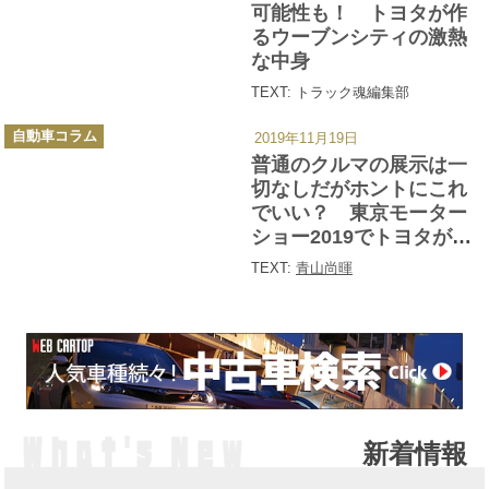
ー
可能性も！ トヨタが作
るウーブンシティの激熱
な中身
TEXT: トラック魂編集部
カ
自動車コラム
2019年11月19日
テ
ゴ
普通のクルマの展示は一
リ
ー
切なしだがホントにこれ
でいい？ 東京モーター
ショー2019でトヨタが目
指したものとは
TEXT:
青山尚暉
新着情報