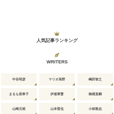
人気記事ランキング
WRITERS
中谷明彦
マリオ高野
嶋田智之
まるも亜希子
伊達軍曹
御堀直嗣
山崎元裕
山本晋也
小林敦志