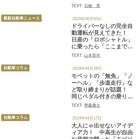
TEXT:
石橋 寛
カ
最新自動車ニュース
2024年06月03日
テ
ゴ
ドライバーなしの完全自
リ
ー
動運転が見えてきた！
日産の「ロボシャトル」
に乗ったら「ここまでき
たか！」と驚きしかない!!
TEXT:
山本晋也
カ
自動車コラム
2024年04月28日
テ
ゴ
モペットの「無免」「ノ
リ
ー
ーヘル」「歩道走行」な
ど取り締まりが話題！
同じペダル付きの乗りも
のだけど「アシスト自転
TEXT:
齊藤優太
車」とは何が違う？
カ
自動車コラム
2024年04月17日
テ
ゴ
大人にゃ出せないアイデ
リ
ー
ィア力！ 中高生が自由