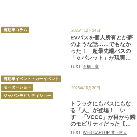
カ
自動車コラム
2025年12月14日
テ
ゴ
EVバスを個人所有とか夢
リ
ー
のような話……でもなか
った！ 超最先端バスの
「ｅパレット」が現実的
な値段で一般販売される
TEXT:
石橋 寛
衝撃!!
カ
自動車イベント・カーイベント
テ
ゴ
モーターショー
リ
2025年10月30日
ー
ジャパンモビリティショー
トラックにもバスにもな
る「人」が登場！ い
すゞ「VCCC」が目から鱗
のモビリティだった【ジ
ャパンモビリティショー
TEXT:
WEB CARTOP 井上悠大