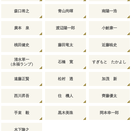
森口将之
青山尚暉
南陽一浩
廣本 泉
渡辺陽一郎
小鮒康一
桃田健史
藤田竜太
近藤暁史
清水草一
石橋 寛
すぎもと たかよし
（永福ランプ）
遠藤正賢
松村 透
加茂 新
西川昇吾
往 機人
齊藤優太
手束 毅
黒木美珠
岡本幸一郎
木下隆之