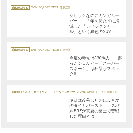
カ
テ
自動車コラム
2026年08月08日
TEXT:
遠藤正賢
ゴ
リ
シビックなのにカンガルー
ー
バー！ ２年を待たずに消
滅した「シビックシャト
ル」という異色のSUV
カ
テ
自動車コラム
2026年08月08日
TEXT:
山崎元裕
ゴ
リ
今度の毒蛇は830馬力！ 蘇
ー
ったシェルビー「スーパー
スネーク」は狂暴なスペッ
ク!!
カ
テ
自動車イベント・カーイベント
モータースポーツ
2026年08月08日
TEXT: 雪岡直樹
ゴ
リ
冷却は改善したのにまさか
ー
のタイヤバースト！ スバ
ルBRZが真夏の富士で苦戦
した理由とは