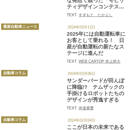
な発想で競った「モビリ
ティデザインコンテス
ト」に脱帽!!
TEXT:
すぎもと たかよし
カ
最新自動車ニュース
2024年03月11日
テ
ゴ
2025年には自動運転車に
リ
ー
お客として乗れる！ 日
産が自動運転の新たなス
テージに進んだ
TEXT:
WEB CARTOP 井上悠大
カ
自動車コラム
2024年03月06日
テ
ゴ
サンダーバードが田んぼ
リ
ー
に降臨!? テムザックの
手掛けるロボットたちの
デザインが秀逸すぎる
TEXT:
伊達軍曹
カ
自動車コラム
2024年02月04日
テ
ゴ
ここが日本の未来である
リ