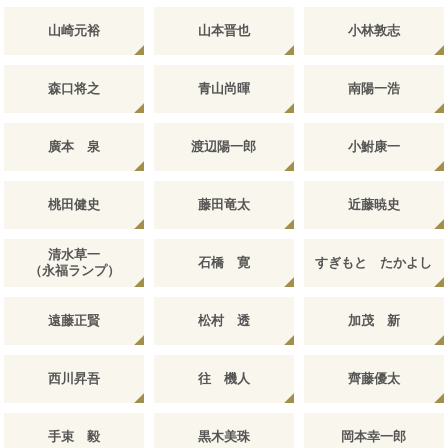
山崎元裕
山本晋也
小林敦志
森口将之
青山尚暉
南陽一浩
廣本 泉
渡辺陽一郎
小鮒康一
桃田健史
藤田竜太
近藤暁史
清水草一
石橋 寛
すぎもと たかよし
（永福ランプ）
遠藤正賢
松村 透
加茂 新
西川昇吾
往 機人
齊藤優太
手束 毅
黒木美珠
岡本幸一郎