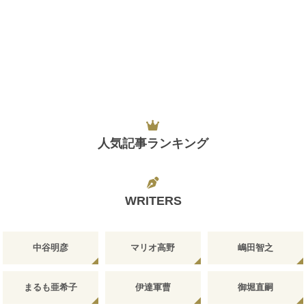
人気記事ランキング
WRITERS
中谷明彦
マリオ高野
嶋田智之
まるも亜希子
伊達軍曹
御堀直嗣