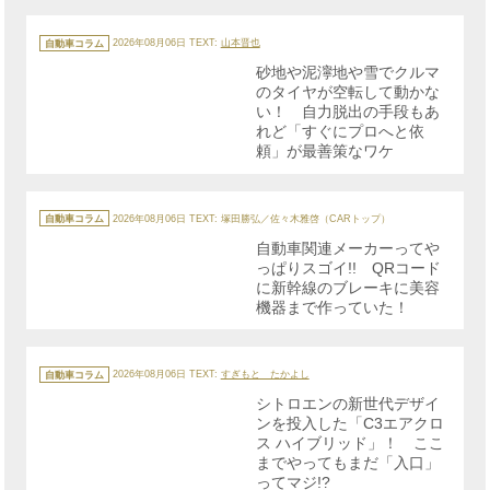
カ
テ
自動車コラム
2026年08月06日
TEXT:
山本晋也
ゴ
リ
砂地や泥濘地や雪でクルマ
ー
のタイヤが空転して動かな
い！ 自力脱出の手段もあ
れど「すぐにプロへと依
頼」が最善策なワケ
カ
テ
自動車コラム
2026年08月06日
TEXT: 塚田勝弘／佐々木雅啓（CARトップ）
ゴ
リ
自動車関連メーカーってや
ー
っぱりスゴイ!! QRコード
に新幹線のブレーキに美容
機器まで作っていた！
カ
テ
自動車コラム
2026年08月06日
TEXT:
すぎもと たかよし
ゴ
リ
シトロエンの新世代デザイ
ー
ンを投入した「C3エアクロ
ス ハイブリッド」！ ここ
までやってもまだ「入口」
ってマジ!?