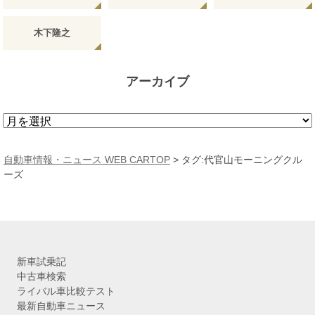
木下隆之
アーカイブ
ア
ー
カ
自動車情報・ニュース WEB CARTOP
>
タグ:代官山モーニングクル
イ
ーズ
ブ
新車試乗記
中古車検索
ライバル車比較テスト
最新自動車ニュース