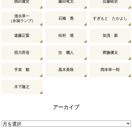
桃田健史
藤田竜太
近藤暁史
清水草一
石橋 寛
すぎもと たかよし
（永福ランプ）
遠藤正賢
松村 透
加茂 新
西川昇吾
往 機人
齊藤優太
手束 毅
黒木美珠
岡本幸一郎
木下隆之
アーカイブ
ア
ー