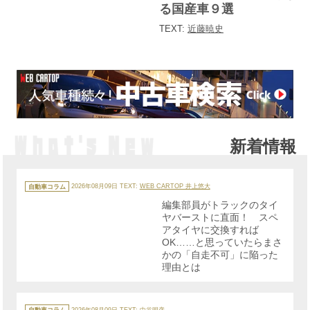
る国産車９選
TEXT:
近藤暁史
新着情報
カ
テ
自動車コラム
2026年08月09日
TEXT:
WEB CARTOP 井上悠大
ゴ
リ
編集部員がトラックのタイ
ー
ヤバーストに直面！ スペ
アタイヤに交換すれば
OK……と思っていたらまさ
かの「自走不可」に陥った
理由とは
カ
テ
自動車コラム
2026年08月09日
TEXT: 中谷明彦