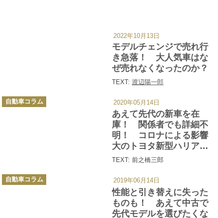
2022年10月13日
カ
テ
モデルチェンジで売れ行
ゴ
リ
き急落！ 大人気車はな
ー
ぜ売れなくなったのか？
TEXT:
渡辺陽一郎
カ
自動車コラム
2020年05月14日
テ
ゴ
あえて先代の新車を在
リ
ー
庫！ 関係者でも詳細不
明！ コロナによる影響
大のトヨタ新型ハリアー
とディーラーの現状
TEXT: 前之橋三郎
カ
自動車コラム
2019年06月14日
テ
ゴ
性能と引き替えに失った
リ
ー
ものも！ あえて中古で
先代モデルを選びたくな