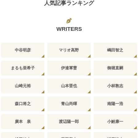
人気記事ランキング
WRITERS
中谷明彦
マリオ高野
嶋田智之
まるも亜希子
伊達軍曹
御堀直嗣
山崎元裕
山本晋也
小林敦志
森口将之
青山尚暉
南陽一浩
廣本 泉
渡辺陽一郎
小鮒康一