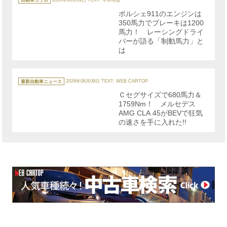
ゴ
リ
ポルシェ911のエンジンは
ー
350馬力でブレーキは1200
馬力！ レーシングドライ
バーが語る「制動馬力」と
は
カ
テ
最新自動車ニュース
2026年08月09日
TEXT: WEB CARTOP
ゴ
リ
Ｃセグサイズで680馬力＆
ー
1759Nm！ メルセデス
AMG CLA 45がBEVで狂気
の速さを手に入れた!!