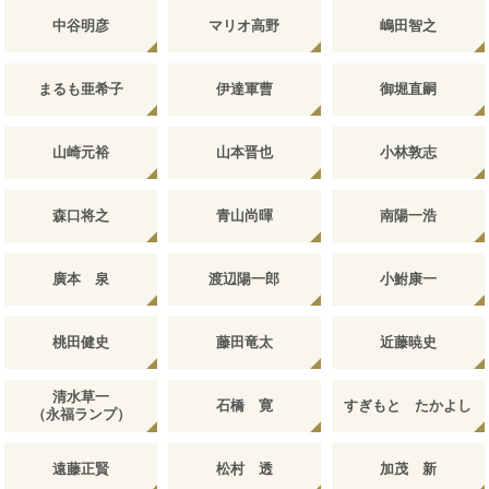
中谷明彦
マリオ高野
嶋田智之
まるも亜希子
伊達軍曹
御堀直嗣
山崎元裕
山本晋也
小林敦志
森口将之
青山尚暉
南陽一浩
廣本 泉
渡辺陽一郎
小鮒康一
桃田健史
藤田竜太
近藤暁史
清水草一
石橋 寛
すぎもと たかよし
（永福ランプ）
遠藤正賢
松村 透
加茂 新