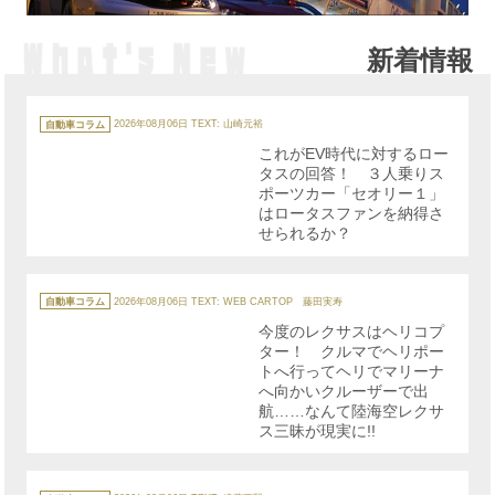
新着情報
カ
テ
自動車コラム
2026年08月06日
TEXT: 山崎元裕
ゴ
リ
これがEV時代に対するロー
ー
タスの回答！ ３人乗りス
ポーツカー「セオリー１」
はロータスファンを納得さ
せられるか？
カ
テ
自動車コラム
2026年08月06日
TEXT: WEB CARTOP 藤田実寿
ゴ
リ
今度のレクサスはヘリコプ
ー
ター！ クルマでヘリポー
トへ行ってヘリでマリーナ
へ向かいクルーザーで出
航……なんて陸海空レクサ
ス三昧が現実に!!
カ