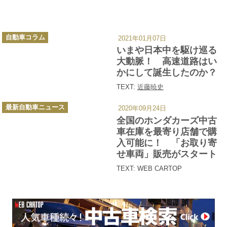
カ
自動車コラム
2021年01月07日
テ
ゴ
いまや日本中を駆け巡る
リ
ー
大動脈！ 高速道路はい
かにして誕生したのか？
TEXT:
近藤暁史
カ
最新自動車ニュース
2020年09月24日
テ
ゴ
全国のホンダカーズ中古
リ
ー
車在庫を最寄り店舗で購
入可能に！ 「お取り寄
せ車両」販売がスタート
TEXT: WEB CARTOP