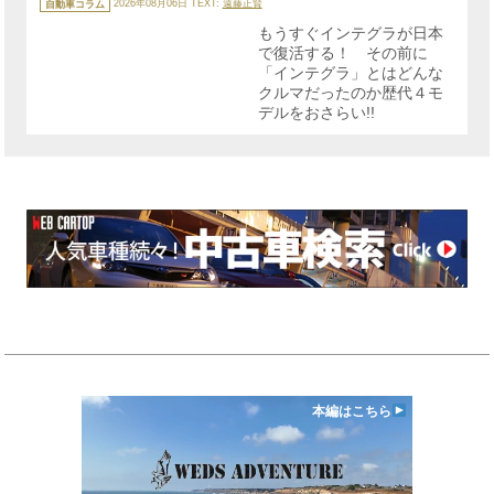
テ
自動車コラム
2026年08月06日
TEXT:
遠藤正賢
ゴ
リ
もうすぐインテグラが日本
ー
で復活する！ その前に
「インテグラ」とはどんな
クルマだったのか歴代４モ
デルをおさらい!!
本編はこちら