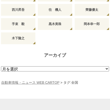
西川昇吾
往 機人
齊藤優太
手束 毅
黒木美珠
岡本幸一郎
木下隆之
アーカイブ
ア
ー
カ
自動車情報・ニュース WEB CARTOP
>
タグ:全国
イ
ブ