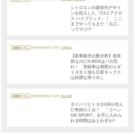
ゴ
リ
シトロエンの新世代デザイ
ー
ンを投入した「C3エアクロ
ス ハイブリッド」！ ここ
までやってもまだ「入口」
ってマジ!?
カ
テ
自動車コラム
2026年08月06日
TEXT:
小林敦志
ゴ
リ
【新車販売台数分析】改良
ー
前なのにN-BOXはバカ売
れ！ 登録車は相変わらず
トヨタ１強も日産キックス
は好調な滑り出し
カ
テ
自動車コラム
2026年08月05日
TEXT:
青山尚暉
ゴ
リ
ダイハツとトヨタGRが生ん
ー
だ奇跡の１台！ 「コペン
GR SPORT」を手に入れら
れる時間はあとわずか!!