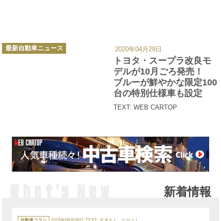
カ
最新自動車ニュース
2020年04月29日
テ
ゴ
トヨタ・スープラ改良モ
リ
ー
デルが10月ごろ発売！
ブルーが鮮やかな限定100
台の特別仕様車も設定
TEXT: WEB CARTOP
新着情報
カ
テ
自動車コラム
2026年08月06日
TEXT:
すぎもと たかよし