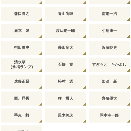
森口将之
青山尚暉
南陽一浩
廣本 泉
渡辺陽一郎
小鮒康一
桃田健史
藤田竜太
近藤暁史
清水草一
石橋 寛
すぎもと たかよし
（永福ランプ）
遠藤正賢
松村 透
加茂 新
西川昇吾
往 機人
齊藤優太
手束 毅
黒木美珠
岡本幸一郎