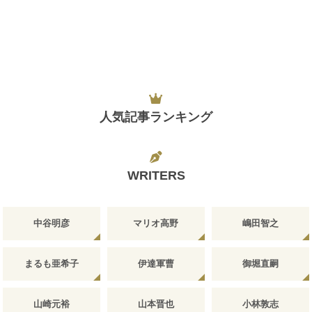
人気記事ランキング
WRITERS
中谷明彦
マリオ高野
嶋田智之
まるも亜希子
伊達軍曹
御堀直嗣
山崎元裕
山本晋也
小林敦志