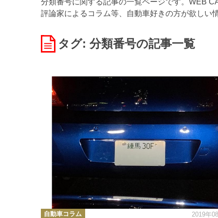
分類番号に関する記事の一覧ページです。WEB C
評論家によるコラム等、自動車好きの方が欲しい
タグ: 分類番号
の記事一覧
カ
自動車コラム
2019年0
テ