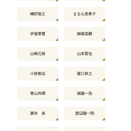
嶋田智之
まるも亜希子
伊達軍曹
御堀直嗣
山崎元裕
山本晋也
小林敦志
森口将之
青山尚暉
南陽一浩
廣本 泉
渡辺陽一郎