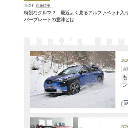
ゴ
TEXT:
近藤暁史
リ
ー
特別なクルマ？ 最近よく見るアルファベット入
バープレートの意味とは
20
カ
自
テ
ゴ
も
リ
ー
ン
E
20