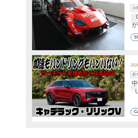
カ
自
テ
ゴ
リ
ー
が
S
20
カ
新
テ
ゴ
中
リ
ー
Ca