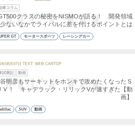
動車コラム
GT500クラスの秘密をNISMOが語る！ 開発領域
少ないなかでライバルに差を付けるポイントとは
UPER GT
モータースポーツ
レーシングカー
26年08月07日
TEXT: WEB CARTOP
車試乗記
動画
谷明彦もサーキットをホンキで攻めたくなったＳ
ＵＶ！ キャデラック・リリックVが速すぎた【動
画】
dillac
SUV
動画