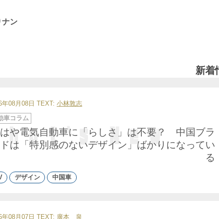
りナン
新着
26年08月08日
TEXT:
小林敦志
動車コラム
はや電気自動車に「らしさ」は不要？ 中国ブラ
ドは「特別感のないデザイン」ばかりになってい
る
V
デザイン
中国車
26年08月07日
TEXT:
廣本 泉