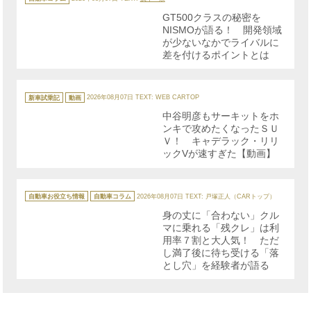
ゴ
リ
GT500クラスの秘密を
ー
NISMOが語る！ 開発領域
が少ないなかでライバルに
差を付けるポイントとは
カ
テ
新車試乗記
動画
2026年08月07日
TEXT: WEB CARTOP
ゴ
リ
中谷明彦もサーキットをホ
ー
ンキで攻めたくなったＳＵ
Ｖ！ キャデラック・リリ
ックVが速すぎた【動画】
カ
テ
自動車お役立ち情報
自動車コラム
2026年08月07日
TEXT: 戸塚正人（CARトップ）
ゴ
リ
身の丈に「合わない」クル
ー
マに乗れる「残クレ」は利
用率７割と大人気！ ただ
し満了後に待ち受ける「落
とし穴」を経験者が語る