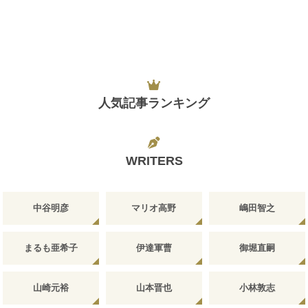
人気記事ランキング
WRITERS
中谷明彦
マリオ高野
嶋田智之
まるも亜希子
伊達軍曹
御堀直嗣
山崎元裕
山本晋也
小林敦志