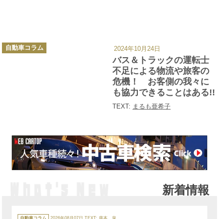
カ
自動車コラム
2024年10月24日
テ
ゴ
バス＆トラックの運転士
リ
ー
不足による物流や旅客の
危機！ お客側の我々に
も協力できることはある!!
TEXT:
まるも亜希子
新着情報
カ
テ
自動車コラム
2026年08月07日
TEXT:
廣本 泉