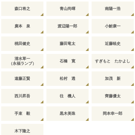
森口将之
青山尚暉
南陽一浩
廣本 泉
渡辺陽一郎
小鮒康一
桃田健史
藤田竜太
近藤暁史
清水草一
石橋 寛
すぎもと たかよし
（永福ランプ）
遠藤正賢
松村 透
加茂 新
西川昇吾
往 機人
齊藤優太
手束 毅
黒木美珠
岡本幸一郎
木下隆之