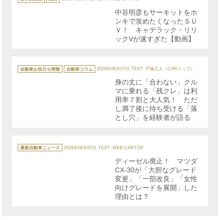
ゴ
リ
中谷明彦もサーキットをホ
ー
ンキで攻めたくなったＳＵ
Ｖ！ キャデラック・リリ
ックVが速すぎた【動画】
カ
テ
自動車お役立ち情報
自動車コラム
2026年08月07日
TEXT: 戸塚正人（CARトップ）
ゴ
リ
身の丈に「合わない」クル
ー
マに乗れる「残クレ」は利
用率７割と大人気！ ただ
し満了後に待ち受ける「落
とし穴」を経験者が語る
カ
テ
最新自動車ニュース
2026年08月07日
TEXT: WEB CARTOP
ゴ
リ
ディーゼル廃止！ マツダ
ー
CX-30が「大胆なグレード
変更」「一部改良」「女性
向けグレードを展開」した
理由とは？