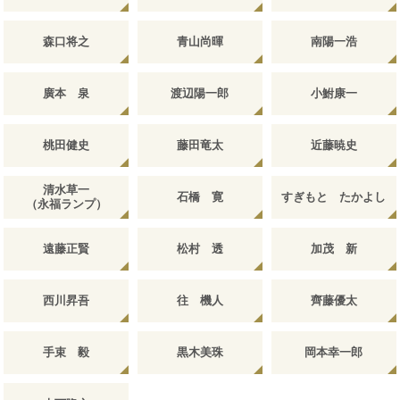
森口将之
青山尚暉
南陽一浩
廣本 泉
渡辺陽一郎
小鮒康一
桃田健史
藤田竜太
近藤暁史
清水草一
石橋 寛
すぎもと たかよし
（永福ランプ）
遠藤正賢
松村 透
加茂 新
西川昇吾
往 機人
齊藤優太
手束 毅
黒木美珠
岡本幸一郎