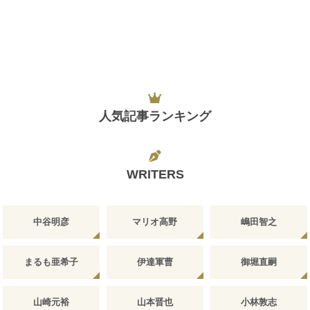
人気記事ランキング
WRITERS
中谷明彦
マリオ高野
嶋田智之
まるも亜希子
伊達軍曹
御堀直嗣
山崎元裕
山本晋也
小林敦志