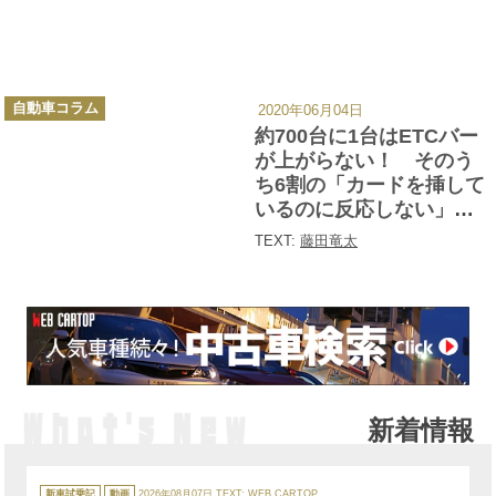
カ
自動車コラム
2020年06月04日
テ
ゴ
約700台に1台はETCバー
リ
ー
が上がらない！ そのう
ち6割の「カードを挿して
いるのに反応しない」原
因とは
TEXT:
藤田竜太
新着情報
カ
テ
新車試乗記
動画
2026年08月07日
TEXT: WEB CARTOP