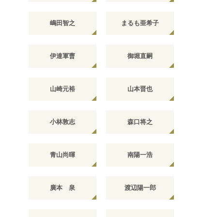
嶋田智之
まるも亜希子
伊達軍曹
御堀直嗣
山崎元裕
山本晋也
小林敦志
森口将之
青山尚暉
南陽一浩
廣本 泉
渡辺陽一郎