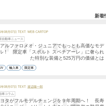
新着
26年08月07日
TEXT: WEB CARTOP
新自動車ニュース
アルファロメオ・ジュニアでもっとも高価なモデ
ル！ 限定車「スポルト スペチアーレ」に奢られ
た特別な装備と525万円の価値とは
UV
輸入車
限定車
26年08月07日
TEXT:
渡辺陽一郎
動車コラム
ヨタがフルモデルチェンジを９年周期へ！ 長寿