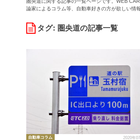
圏央道に関する記事の一覧ページです。WEB CA
論家によるコラム等、自動車好きの方が欲しい情
タグ: 圏央道
の記事一覧
カ
自動車コラム
2020年0
テ