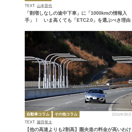
ゴ
TEXT:
山本晋也
リ
ー
「割増しなしの途中下車」に「1000kmの情報入
手」！ いま高くても「ETC2.0」を選ぶべき理由
カ
自動車コラム
その他コラム
2016年08月
テ
ゴ
TEXT:
藤田竜太
リ
ー
【他の高速よりも2割高】圏央道の料金が高いわけ