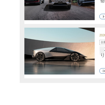
命
ト
20
カ
自
テ
ゴ
リ
ー
り
コ