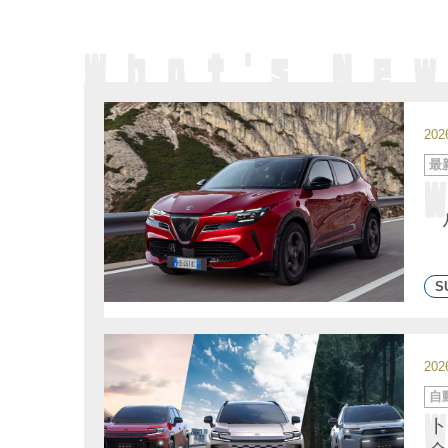
20
カ
最
テ
ゴ
リ
ー
S
20
カ
自
テ
ゴ
ト
リ
ー