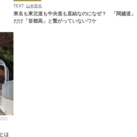
ゴ
TEXT:
山本晋也
リ
ー
東名も東北道も中央道も直結なのになぜ？ 「関越道」
だけ「首都高」と繋がっていないワケ
20日
とは