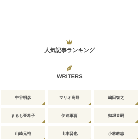
人気記事ランキング
WRITERS
中谷明彦
マリオ高野
嶋田智之
まるも亜希子
伊達軍曹
御堀直嗣
山崎元裕
山本晋也
小林敦志