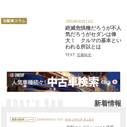
カ
自動車コラム
2021年02月11日
テ
ゴ
絶滅危惧種だろうが不人
リ
ー
気だろうがセダンは偉
大！ クルマの基本とい
われる所以とは
TEXT:
近藤暁史
新着情報
カ
テ
最新自動車ニュース
2026年08月07日
TEXT:
WEB CARTOP 井上悠大
ゴ
リ