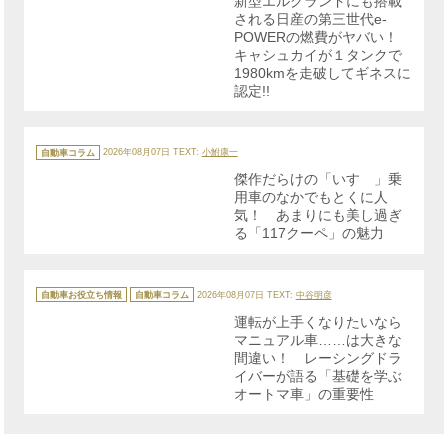
新型エルグランドにも搭載
ー
される日産の第三世代e-
POWERの燃費がヤバい！
キャシュカイが１タンクで
1980kmを走破してギネスに
認定!!
カ
テ
自動車コラム
2026年08月07日
TEXT:
小鮒康一
ゴ
リ
傑作だらけの「いすゞ」乗
ー
用車のなかでもとくに人
気！ あまりにも美し過ぎ
る「117クーペ」の魅力
カ
テ
自動車お役立ち情報
自動車コラム
2026年08月07日
TEXT:
中谷明彦
ゴ
リ
運転が上手くなりたいなら
ー
マニュアル車……は大きな
間違い！ レーシングドラ
イバーが語る「基礎を学ぶ
オートマ車」の重要性