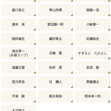
森口将之
青山尚暉
南陽一浩
廣本 泉
渡辺陽一郎
小鮒康一
桃田健史
藤田竜太
近藤暁史
清水草一
石橋 寛
すぎもと たかよし
（永福ランプ）
遠藤正賢
松村 透
加茂 新
西川昇吾
往 機人
齊藤優太
手束 毅
黒木美珠
岡本幸一郎
木下隆之