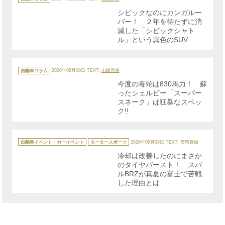
ゴ
リ
シビックなのにカンガルー
ー
バー！ ２年を待たずに消
滅した「シビックシャト
ル」という異色のSUV
カ
テ
自動車コラム
2026年08月08日
TEXT:
山崎元裕
ゴ
リ
今度の毒蛇は830馬力！ 蘇
ー
ったシェルビー「スーパー
スネーク」は狂暴なスペッ
ク!!
カ
テ
自動車イベント・カーイベント
モータースポーツ
2026年08月08日
TEXT: 雪岡直樹
ゴ
リ
冷却は改善したのにまさか
ー
のタイヤバースト！ スバ
ルBRZが真夏の富士で苦戦
した理由とは