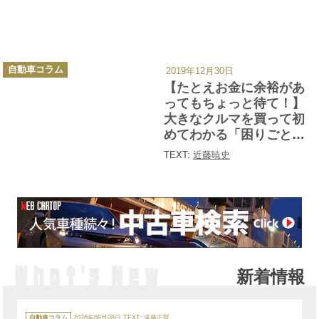
カ
自動車コラム
2019年12月30日
テ
ゴ
【たとえお金に余裕があ
リ
ー
ってもちょっと待て！】
大きなクルマを買って初
めてわかる「困りごと」
７つ
TEXT:
近藤暁史
新着情報
カ
テ
自動車コラム
2026年08月08日
TEXT:
遠藤正賢