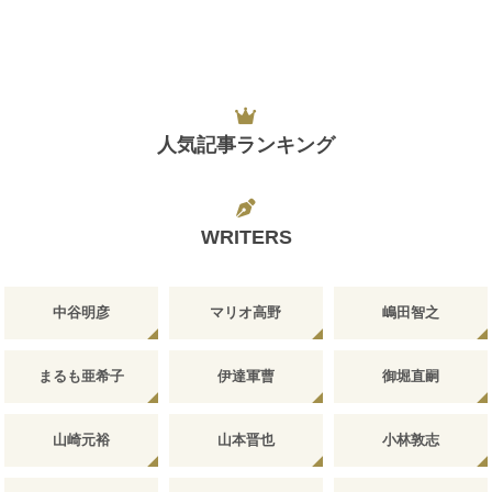
人気記事ランキング
WRITERS
中谷明彦
マリオ高野
嶋田智之
まるも亜希子
伊達軍曹
御堀直嗣
山崎元裕
山本晋也
小林敦志