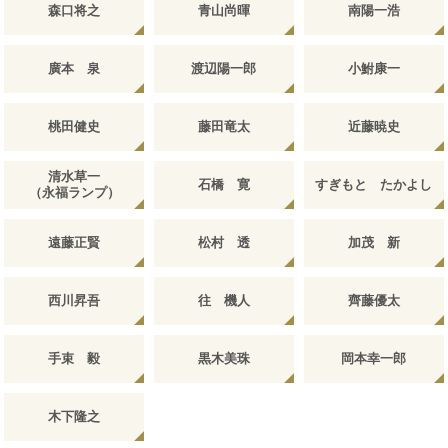
森口将之
青山尚暉
南陽一浩
廣本 泉
渡辺陽一郎
小鮒康一
桃田健史
藤田竜太
近藤暁史
清水草一
石橋 寛
すぎもと たかよし
（永福ランプ）
遠藤正賢
松村 透
加茂 新
西川昇吾
往 機人
齊藤優太
手束 毅
黒木美珠
岡本幸一郎
木下隆之