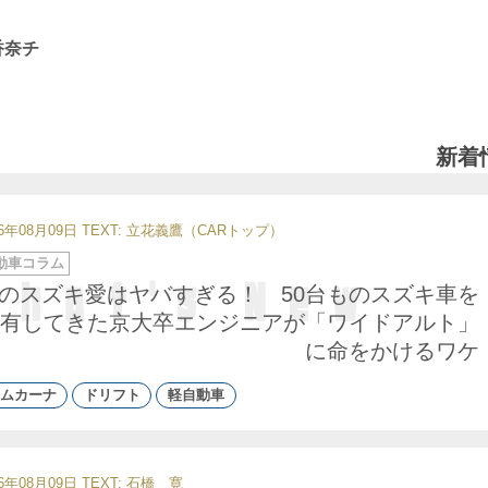
香奈チ
新着
26年08月09日
TEXT: 立花義鷹（CARトップ）
動車コラム
のスズキ愛はヤバすぎる！ 50台ものスズキ車を
有してきた京大卒エンジニアが「ワイドアルト」
に命をかけるワケ
ムカーナ
ドリフト
軽自動車
26年08月09日
TEXT:
石橋 寛