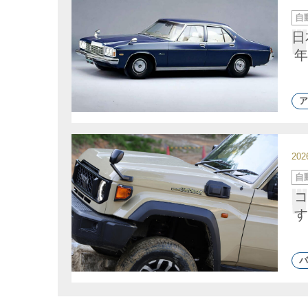
カ
自
テ
ゴ
日
リ
ー
年
ア
20
カ
自
テ
ゴ
コ
リ
ー
す
バ