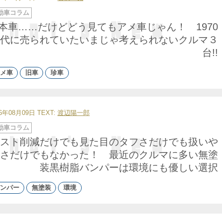
動車コラム
本車……だけどどう見てもアメ車じゃん！ 1970
代に売られていたいまじゃ考えられないクルマ３
台!!
メ車
旧車
珍車
26年08月09日
TEXT:
渡辺陽一郎
動車コラム
スト削減だけでも見た目のタフさだけでも扱いや
さだけでもなかった！ 最近のクルマに多い無塗
装黒樹脂バンパーは環境にも優しい選択
ンパー
無塗装
環境