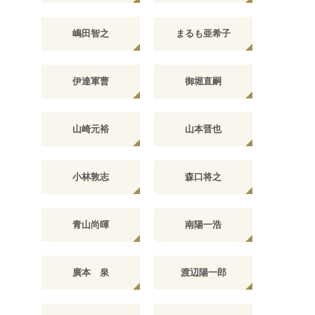
嶋田智之
まるも亜希子
伊達軍曹
御堀直嗣
山崎元裕
山本晋也
小林敦志
森口将之
青山尚暉
南陽一浩
廣本 泉
渡辺陽一郎