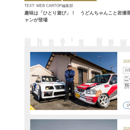
ゴ
TEXT: WEB CARTOP編集部
リ
ー
趣味は「ひとり遊び」！ うどんちゃんこと岩瀬
ャンが登場
20
カ
自
テ
ゴ
こ
リ
ー
所
ジ
20