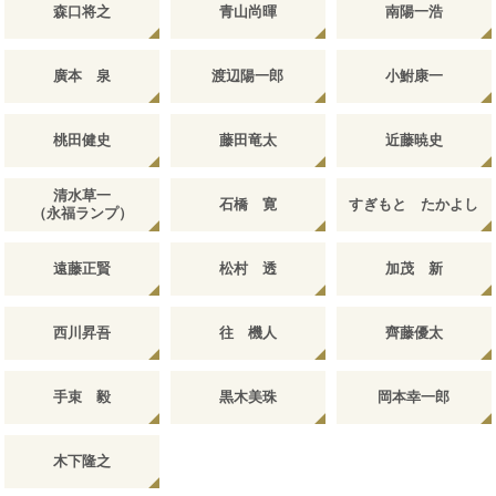
森口将之
青山尚暉
南陽一浩
廣本 泉
渡辺陽一郎
小鮒康一
桃田健史
藤田竜太
近藤暁史
清水草一
石橋 寛
すぎもと たかよし
（永福ランプ）
遠藤正賢
松村 透
加茂 新
西川昇吾
往 機人
齊藤優太
手束 毅
黒木美珠
岡本幸一郎
木下隆之