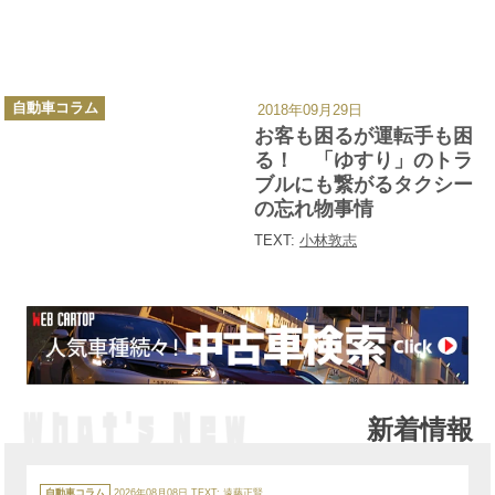
カ
自動車コラム
2018年09月29日
テ
ゴ
お客も困るが運転手も困
リ
ー
る！ 「ゆすり」のトラ
ブルにも繋がるタクシー
の忘れ物事情
TEXT:
小林敦志
新着情報
カ
テ
自動車コラム
2026年08月08日
TEXT:
遠藤正賢