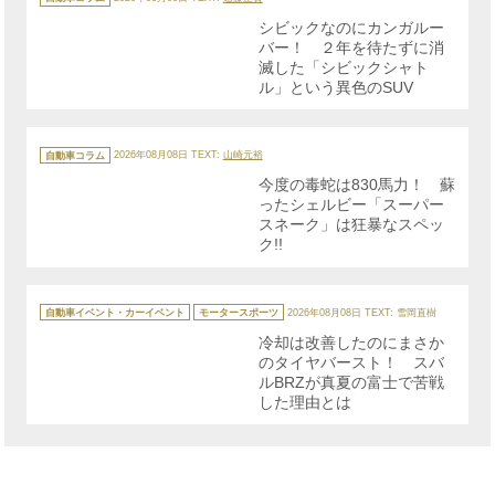
ゴ
リ
シビックなのにカンガルー
ー
バー！ ２年を待たずに消
滅した「シビックシャト
ル」という異色のSUV
カ
テ
自動車コラム
2026年08月08日
TEXT:
山崎元裕
ゴ
リ
今度の毒蛇は830馬力！ 蘇
ー
ったシェルビー「スーパー
スネーク」は狂暴なスペッ
ク!!
カ
テ
自動車イベント・カーイベント
モータースポーツ
2026年08月08日
TEXT: 雪岡直樹
ゴ
リ
冷却は改善したのにまさか
ー
のタイヤバースト！ スバ
ルBRZが真夏の富士で苦戦
した理由とは