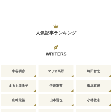
人気記事ランキング
WRITERS
中谷明彦
マリオ高野
嶋田智之
まるも亜希子
伊達軍曹
御堀直嗣
山崎元裕
山本晋也
小林敦志