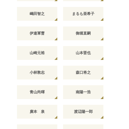
嶋田智之
まるも亜希子
伊達軍曹
御堀直嗣
山崎元裕
山本晋也
小林敦志
森口将之
青山尚暉
南陽一浩
廣本 泉
渡辺陽一郎