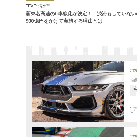
ゴ
TEXT:
清水草一
リ
ー
新東名高速の6車線化が決定！ 渋滞もしていない
900億円をかけて実施する理由とは
20
カ
自
テ
ゴ
リ
ー
ア
20