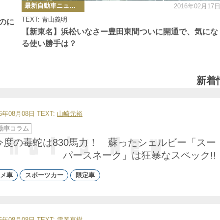
カ
最新自動車ニュース
2016年02月17
テ
ゴ
TEXT: 青山義明
リ
のに
ー
【新東名】浜松いなさー豊田東間ついに開通で、気にな
る使い勝手は？
新着
26年08月08日
TEXT:
山崎元裕
動車コラム
今度の毒蛇は830馬力！ 蘇ったシェルビー「スー
パースネーク」は狂暴なスペック!!
メ車
スポーツカー
限定車
26年08月08日
TEXT: 雪岡直樹