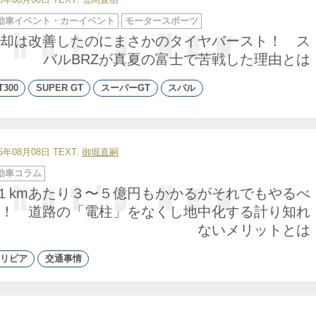
動車イベント・カーイベント
モータースポーツ
却は改善したのにまさかのタイヤバースト！ ス
バルBRZが真夏の富士で苦戦した理由とは
T300
SUPER GT
スーパーGT
スバル
26年08月08日
TEXT:
御堀直嗣
動車コラム
１kmあたり３〜５億円もかかるがそれでもやるべ
！ 道路の「電柱」をなくし地中化する計り知れ
ないメリットとは
リビア
交通事情