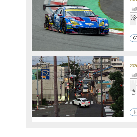
カ
自
テ
ゴ
冷
リ
ー
G
20
カ
自
テ
ゴ
リ
ー
き
ト