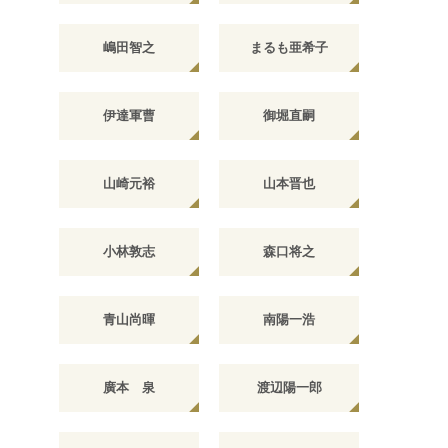
嶋田智之
まるも亜希子
伊達軍曹
御堀直嗣
山崎元裕
山本晋也
小林敦志
森口将之
青山尚暉
南陽一浩
廣本 泉
渡辺陽一郎