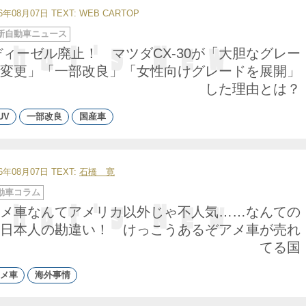
26年08月07日
TEXT: WEB CARTOP
新自動車ニュース
ディーゼル廃止！ マツダCX-30が「大胆なグレー
変更」「一部改良」「女性向けグレードを展開」
した理由とは？
UV
一部改良
国産車
26年08月07日
TEXT:
石橋 寛
動車コラム
メ車なんてアメリカ以外じゃ不人気……なんての
日本人の勘違い！ けっこうあるぞアメ車が売れ
てる国
メ車
海外事情