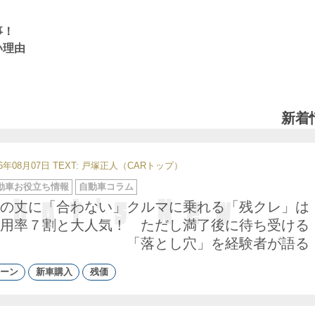
仕事！
い理由
新着
26年08月07日
TEXT: 戸塚正人（CARトップ）
動車お役立ち情報
自動車コラム
の丈に「合わない」クルマに乗れる「残クレ」は
用率７割と大人気！ ただし満了後に待ち受ける
「落とし穴」を経験者が語る
ーン
新車購入
残価