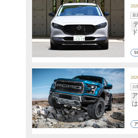
20
カ
最
テ
ゴ
リ
ー
ド
S
20
カ
自
テ
ゴ
ア
リ
ー
は
ア