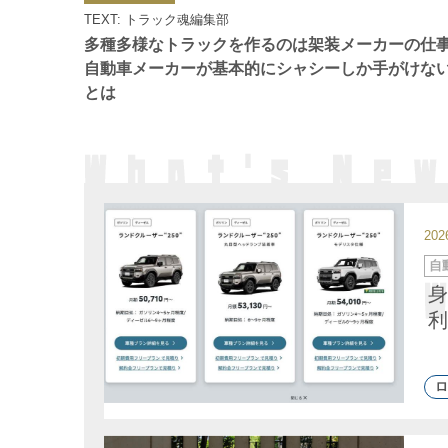
ゴ
TEXT: トラック魂編集部
リ
ー
多種多様なトラックを作るのは架装メーカーの
自動車メーカーが基本的にシャシーしか手がけな
とは
20
カ
自
テ
ゴ
身
リ
ー
利
ロ