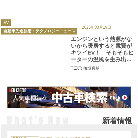
カ
EV
テ
2023年03月19日
ゴ
自動車先進技術・テクノロジーニュース
リ
ー
エンジンという熱源がな
いから暖房すると電費が
キツイEV！ そもそもヒ
ーターの温風を生み出す
「２つの方法」とは
TEXT:
御堀直嗣
新着情報
カ