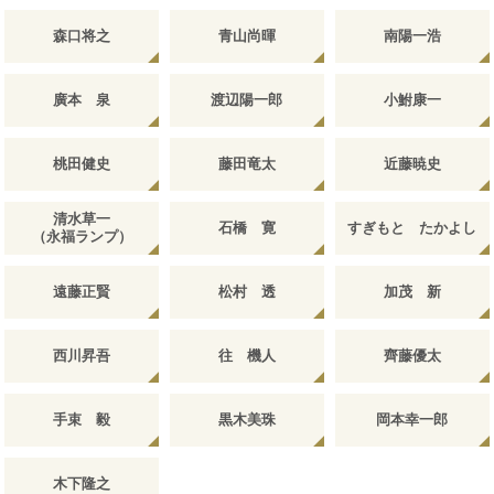
森口将之
青山尚暉
南陽一浩
廣本 泉
渡辺陽一郎
小鮒康一
桃田健史
藤田竜太
近藤暁史
清水草一
石橋 寛
すぎもと たかよし
（永福ランプ）
遠藤正賢
松村 透
加茂 新
西川昇吾
往 機人
齊藤優太
手束 毅
黒木美珠
岡本幸一郎
木下隆之