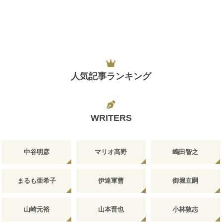
人気記事ランキング
WRITERS
中谷明彦
マリオ高野
嶋田智之
まるも亜希子
伊達軍曹
御堀直嗣
山崎元裕
山本晋也
小林敦志