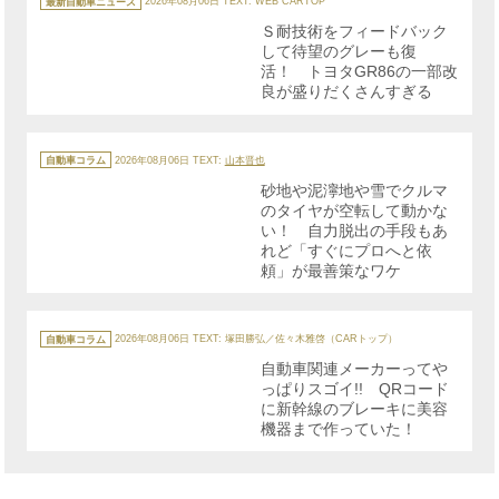
テ
最新自動車ニュース
2026年08月06日
TEXT: WEB CARTOP
ゴ
リ
Ｓ耐技術をフィードバック
ー
して待望のグレーも復
活！ トヨタGR86の一部改
良が盛りだくさんすぎる
カ
テ
自動車コラム
2026年08月06日
TEXT:
山本晋也
ゴ
リ
砂地や泥濘地や雪でクルマ
ー
のタイヤが空転して動かな
い！ 自力脱出の手段もあ
れど「すぐにプロへと依
頼」が最善策なワケ
カ
テ
自動車コラム
2026年08月06日
TEXT: 塚田勝弘／佐々木雅啓（CARトップ）
ゴ
リ
自動車関連メーカーってや
ー
っぱりスゴイ!! QRコード
に新幹線のブレーキに美容
機器まで作っていた！