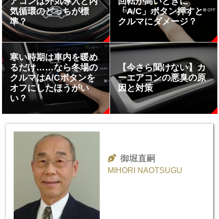
アコンは外気導入と内
回転が高いときに
気循環のどっちが標
「A/C」ボタン押すと
準？
クルマにダメージ？
寒い時期は車内を暖め
るだけ……なら冬場の
【今さら聞けない】カ
クルマはA/Cボタンを
ーエアコンの悪臭の原
オフにしたほうがい
因と対策
い？
御堀直嗣
MIHORI NAOTSUGU