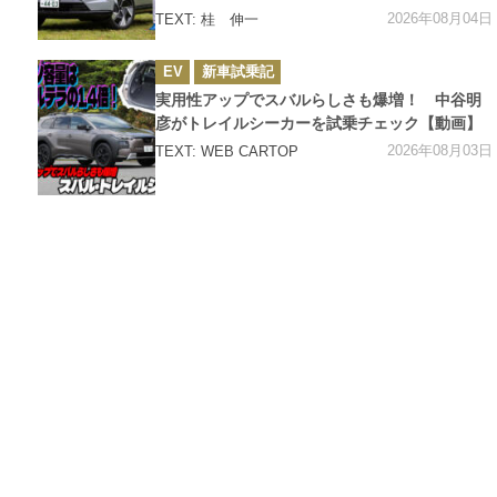
2026年08月04日
TEXT: 桂 伸一
カ
EV
新車試乗記
テ
ゴ
実用性アップでスバルらしさも爆増！ 中谷明
リ
ー
彦がトレイルシーカーを試乗チェック【動画】
2026年08月03日
TEXT: WEB CARTOP