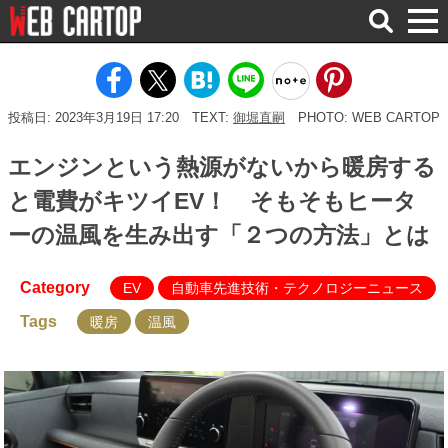
検
索
投稿日: 2023年3月19日 17:20
TEXT:
御堀直嗣
PHOTO: WEB CARTOP
エンジンという熱源がないから暖房する
と電費がキツイEV！ そもそもヒータ
ーの温風を生み出す「２つの方法」とは
Category
EV
自動車先進技術・テクノロジーニュース
Tags
暖房
温風