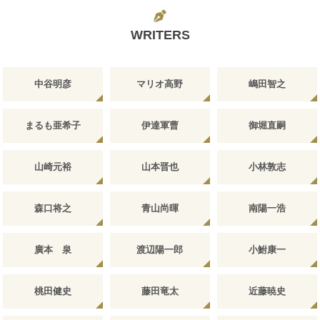
WRITERS
中谷明彦
マリオ高野
嶋田智之
まるも亜希子
伊達軍曹
御堀直嗣
山崎元裕
山本晋也
小林敦志
森口将之
青山尚暉
南陽一浩
廣本 泉
渡辺陽一郎
小鮒康一
桃田健史
藤田竜太
近藤暁史