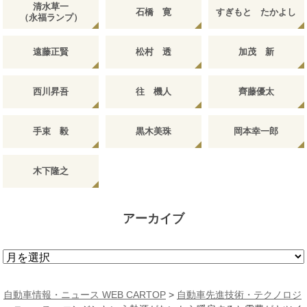
清水草一
石橋 寛
すぎもと たかよし
（永福ランプ）
遠藤正賢
松村 透
加茂 新
西川昇吾
往 機人
齊藤優太
手束 毅
黒木美珠
岡本幸一郎
木下隆之
アーカイブ
ア
ー
カ
自動車情報・ニュース WEB CARTOP
>
自動車先進技術・テクノロジ
イ