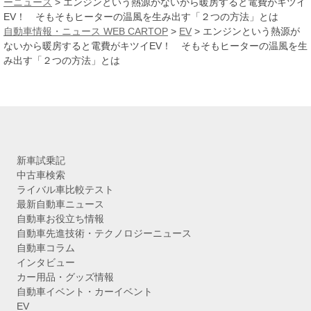
ーニュース
>
エンジンという熱源がないから暖房すると電費がキツイ
ブ
EV！ そもそもヒーターの温風を生み出す「２つの方法」とは
自動車情報・ニュース WEB CARTOP
>
EV
>
エンジンという熱源が
ないから暖房すると電費がキツイEV！ そもそもヒーターの温風を生
み出す「２つの方法」とは
新車試乗記
中古車検索
ライバル車比較テスト
最新自動車ニュース
自動車お役立ち情報
自動車先進技術・テクノロジーニュース
自動車コラム
インタビュー
カー用品・グッズ情報
自動車イベント・カーイベント
EV