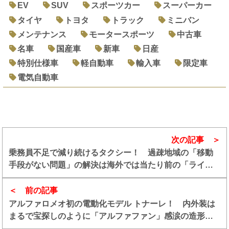
EV
SUV
スポーツカー
スーパーカー
タイヤ
トヨタ
トラック
ミニバン
メンテナンス
モータースポーツ
中古車
名車
国産車
新車
日産
特別仕様車
軽自動車
輸入車
限定車
電気自動車
次の記事
乗務員不足で減り続けるタクシー！ 過疎地域の「移動
手段がない問題」の解決は海外では当たり前の「ライド
シェア」にあり
前の記事
アルファロメオ初の電動化モデル トナーレ！ 内外装は
まるで宝探しのように「アルファファン」感涙の造形で
溢れていた