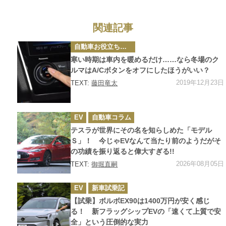
関連記事
カ
自動車お役立ち情報
テ
ゴ
寒い時期は車内を暖めるだけ……なら冬場のク
リ
ー
ルマはA/Cボタンをオフにしたほうがいい？
2019年12月23日
TEXT:
藤田竜太
カ
EV
自動車コラム
テ
ゴ
テスラが世界にその名を知らしめた「モデル
リ
ー
Ｓ」！ 今じゃEVなんて当たり前のようだがそ
の功績を振り返ると偉大すぎる!!
2026年08月05日
TEXT:
御堀直嗣
カ
EV
新車試乗記
テ
ゴ
【試乗】ボルボEX90は1400万円が安く感じ
リ
ー
る！ 新フラッグシップEVの「速くて上質で安
全」という圧倒的な実力