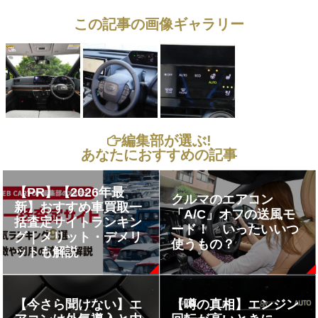
この記事の画像ギャラリー
編集部が選ぶ!
あなたにおすすめの記事
【PR】【2026年最
クルマのエアコン
新】おすすめ車買取一
「A/C」オフの送風モ
括査定サイトランキン
ード！ いったいいつ
グ｜メリット・デメリ
使うもの？
ットも解説
【今さら聞けない】エ
【噂の真相】エンジン