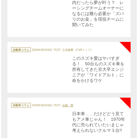
内だったら夢が叶う？ レ
ーシングチームオーナーに
なるには幾ら必要か「ズバ
リのお金」を現役チームに
聞いてみた
NE
カ
テ
自動車コラム
2026年08月09日
TEXT: 立花義鷹（CARトップ）
ゴ
リ
このスズキ愛はヤバすぎ
ー
る！ 50台ものスズキ車を
所有してきた京大卒エンジ
ニアが「ワイドアルト」に
命をかけるワケ
NE
カ
テ
自動車コラム
2026年08月09日
TEXT:
石橋 寛
ゴ
リ
日本車……だけどどう見て
ー
もアメ車じゃん！ 1970年
代に売られていたいまじゃ
考えられないクルマ３台!!