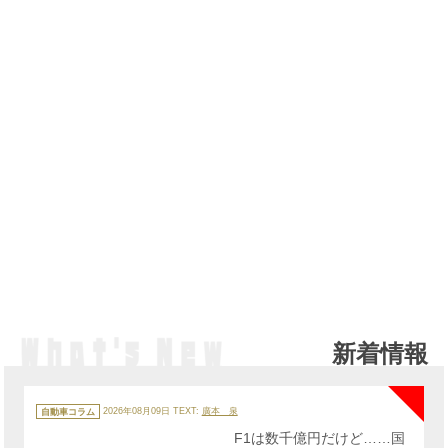
新着情報
NE
カ
テ
自動車コラム
2026年08月09日
TEXT:
廣本 泉
ゴ
リ
F1は数千億円だけど……国
ー