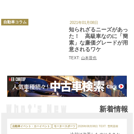
カ
自動車コラム
2021年01月08日
テ
ゴ
知られざるニーズがあっ
リ
ー
た！ 高級車なのに「簡
素」な廉価グレードが用
意されるワケ
TEXT:
山本晋也
新着情報
カ
テ
自動車イベント・カーイベント
モータースポーツ
2026年08月08日
TEXT: 雪岡直樹
ゴ
リ