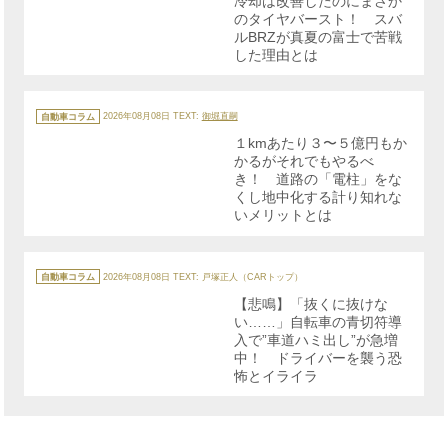
冷却は改善したのにまさか
ー
のタイヤバースト！ スバ
ルBRZが真夏の富士で苦戦
した理由とは
カ
テ
自動車コラム
2026年08月08日
TEXT:
御堀直嗣
ゴ
リ
１kmあたり３〜５億円もか
ー
かるがそれでもやるべ
き！ 道路の「電柱」をな
くし地中化する計り知れな
いメリットとは
カ
テ
自動車コラム
2026年08月08日
TEXT: 戸塚正人（CARトップ）
ゴ
リ
【悲鳴】「抜くに抜けな
ー
い……」自転車の青切符導
入で”車道ハミ出し”が急増
中！ ドライバーを襲う恐
怖とイライラ