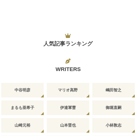
人気記事ランキング
WRITERS
中谷明彦
マリオ高野
嶋田智之
まるも亜希子
伊達軍曹
御堀直嗣
山崎元裕
山本晋也
小林敦志