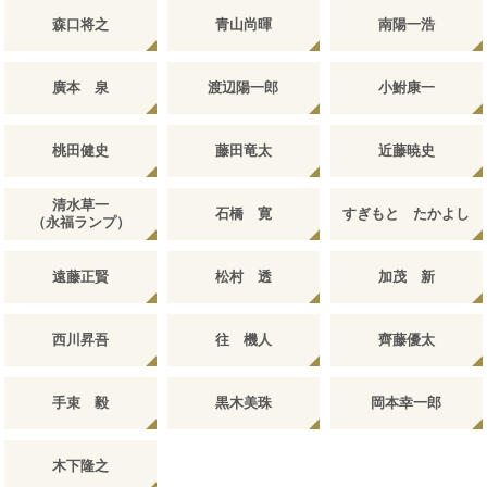
森口将之
青山尚暉
南陽一浩
廣本 泉
渡辺陽一郎
小鮒康一
桃田健史
藤田竜太
近藤暁史
清水草一
石橋 寛
すぎもと たかよし
（永福ランプ）
遠藤正賢
松村 透
加茂 新
西川昇吾
往 機人
齊藤優太
手束 毅
黒木美珠
岡本幸一郎
木下隆之