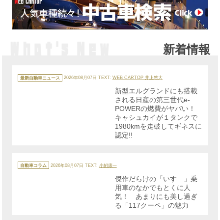
新着情報
カ
テ
最新自動車ニュース
2026年08月07日
TEXT:
WEB CARTOP 井上悠大
ゴ
リ
新型エルグランドにも搭載
ー
される日産の第三世代e-
POWERの燃費がヤバい！
キャシュカイが１タンクで
1980kmを走破してギネスに
認定!!
カ
テ
自動車コラム
2026年08月07日
TEXT:
小鮒康一
ゴ
リ
傑作だらけの「いすゞ」乗
ー
用車のなかでもとくに人
気！ あまりにも美し過ぎ
る「117クーペ」の魅力