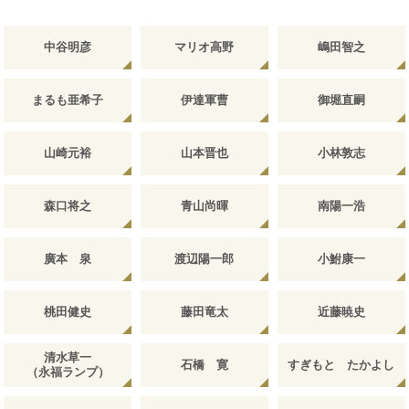
中谷明彦
マリオ高野
嶋田智之
まるも亜希子
伊達軍曹
御堀直嗣
山崎元裕
山本晋也
小林敦志
森口将之
青山尚暉
南陽一浩
廣本 泉
渡辺陽一郎
小鮒康一
桃田健史
藤田竜太
近藤暁史
清水草一
石橋 寛
すぎもと たかよし
（永福ランプ）