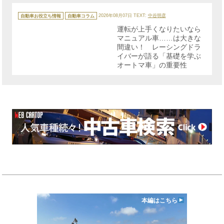
カ
テ
自動車お役立ち情報
自動車コラム
2026年08月07日
TEXT:
中谷明彦
ゴ
リ
運転が上手くなりたいなら
ー
マニュアル車……は大きな
間違い！ レーシングドラ
イバーが語る「基礎を学ぶ
オートマ車」の重要性
本編はこちら