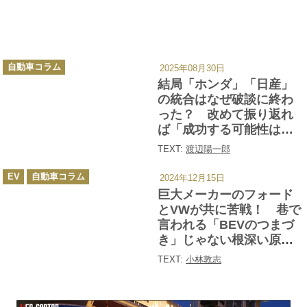
カ
自動車コラム
2025年08月30日
テ
ゴ
結局「ホンダ」「日産」
リ
ー
の統合はなぜ破談に終わ
った？ 改めて振り返れ
ば「成功する可能性は極
小」のプロジェクトだっ
TEXT:
渡辺陽一郎
た
カ
EV
自動車コラム
2024年12月15日
テ
ゴ
巨大メーカーのフォード
リ
ー
とVWが共に苦戦！ 巷で
言われる「BEVのつまづ
き」じゃない根深い原因
とは？
TEXT:
小林敦志