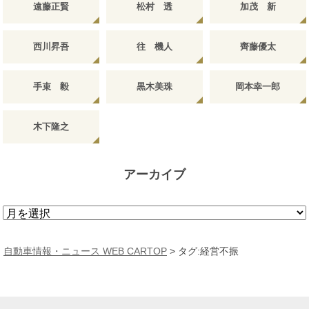
遠藤正賢
松村 透
加茂 新
西川昇吾
往 機人
齊藤優太
手束 毅
黒木美珠
岡本幸一郎
木下隆之
アーカイブ
ア
ー
カ
自動車情報・ニュース WEB CARTOP
>
タグ:経営不振
イ
ブ