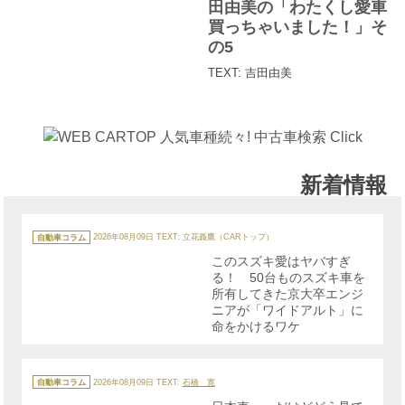
リ
田由美の「わたくし愛車
ー
買っちゃいました！」そ
の5
TEXT: 吉田由美
新着情報
カ
テ
自動車コラム
2026年08月09日
TEXT: 立花義鷹（CARトップ）
ゴ
リ
このスズキ愛はヤバすぎ
ー
る！ 50台ものスズキ車を
所有してきた京大卒エンジ
ニアが「ワイドアルト」に
命をかけるワケ
カ
テ
自動車コラム
2026年08月09日
TEXT:
石橋 寛
ゴ
リ