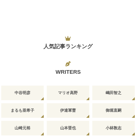
人気記事ランキング
WRITERS
中谷明彦
マリオ高野
嶋田智之
まるも亜希子
伊達軍曹
御堀直嗣
山崎元裕
山本晋也
小林敦志