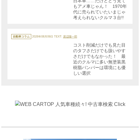
日本車……だけどどう見て
ー
もアメ車じゃん！ 1970年
代に売られていたいまじゃ
考えられないクルマ３台!!
カ
テ
自動車コラム
2026年08月09日
TEXT:
渡辺陽一郎
ゴ
リ
コスト削減だけでも見た目
ー
のタフさだけでも扱いやす
さだけでもなかった！ 最
近のクルマに多い無塗装黒
樹脂バンパーは環境にも優
しい選択