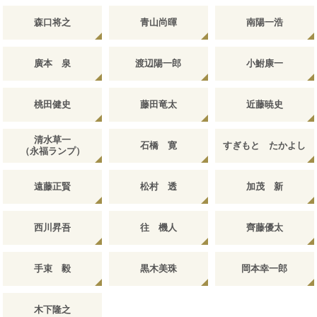
森口将之
青山尚暉
南陽一浩
廣本 泉
渡辺陽一郎
小鮒康一
桃田健史
藤田竜太
近藤暁史
清水草一
石橋 寛
すぎもと たかよし
（永福ランプ）
遠藤正賢
松村 透
加茂 新
西川昇吾
往 機人
齊藤優太
手束 毅
黒木美珠
岡本幸一郎
木下隆之