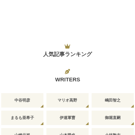
人気記事ランキング
WRITERS
中谷明彦
マリオ高野
嶋田智之
まるも亜希子
伊達軍曹
御堀直嗣