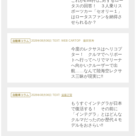
これがEV時代に対するロー
ー
タスの回答！ ３人乗りス
ポーツカー「セオリー１」
はロータスファンを納得さ
せられるか？
カ
テ
自動車コラム
2026年08月06日
TEXT: WEB CARTOP 藤田実寿
ゴ
リ
今度のレクサスはヘリコプ
ー
ター！ クルマでヘリポー
トへ行ってヘリでマリーナ
へ向かいクルーザーで出
航……なんて陸海空レクサ
ス三昧が現実に!!
カ
テ
自動車コラム
2026年08月06日
TEXT:
遠藤正賢
ゴ
リ
もうすぐインテグラが日本
ー
で復活する！ その前に
「インテグラ」とはどんな
クルマだったのか歴代４モ
デルをおさらい!!