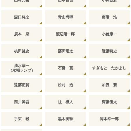
山崎元裕
山本晋也
小林敦志
森口将之
青山尚暉
南陽一浩
廣本 泉
渡辺陽一郎
小鮒康一
桃田健史
藤田竜太
近藤暁史
清水草一
石橋 寛
すぎもと たかよし
（永福ランプ）
遠藤正賢
松村 透
加茂 新
西川昇吾
往 機人
齊藤優太
手束 毅
黒木美珠
岡本幸一郎