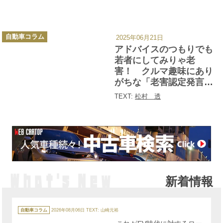
カ
自動車コラム
2025年06月21日
テ
ゴ
アドバイスのつもりでも
リ
ー
若者にしてみりゃ老
害！ クルマ趣味にあり
がちな「老害認定発言」
５つ
TEXT:
松村 透
新着情報
カ
テ
自動車コラム
2026年08月06日
TEXT: 山崎元裕
ゴ
リ