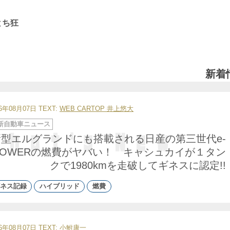
とち狂
新着
26年08月07日
TEXT:
WEB CARTOP 井上悠大
新自動車ニュース
新型エルグランドにも搭載される日産の第三世代e-
POWERの燃費がヤバい！ キャシュカイが１タン
クで1980kmを走破してギネスに認定!!
ネス記録
ハイブリッド
燃費
26年08月07日
TEXT:
小鮒康一