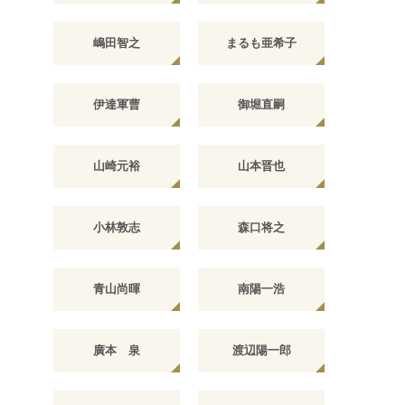
嶋田智之
まるも亜希子
伊達軍曹
御堀直嗣
山崎元裕
山本晋也
小林敦志
森口将之
青山尚暉
南陽一浩
廣本 泉
渡辺陽一郎