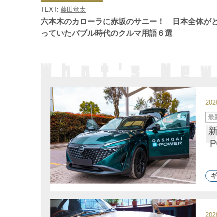
ゴ
TEXT:
藤田竜太
リ
ー
六本木のカローラに赤坂のサニー！ 日本全体が
っていたバブル時代のクルマ用語６選
20
カ
最
テ
ゴ
リ
ー
ギ
20