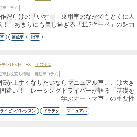
動車コラム
作だらけの「いすゞ」乗用車のなかでもとくに人
気！ あまりにも美し過ぎる「117クーペ」の魅力
車
国産車
旧車
26年08月07日
TEXT:
中谷明彦
動車お役立ち情報
自動車コラム
転が上手くなりたいならマニュアル車……は大き
間違い！ レーシングドライバーが語る「基礎を
学ぶオートマ車」の重要性
ライビングレッスン
ドラテク
マニュアル