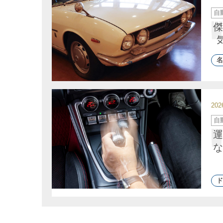
カ
自
テ
ゴ
傑
リ
ー
名
20
カ
自
テ
ゴ
運
リ
ー
な
ド