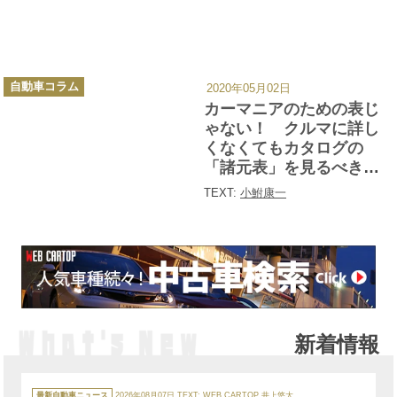
カ
自動車コラム
2020年05月02日
テ
ゴ
カーマニアのための表じ
リ
ー
ゃない！ クルマに詳し
くなくてもカタログの
「諸元表」を見るべき理
由とは
TEXT:
小鮒康一
新着情報
カ
テ
最新自動車ニュース
2026年08月07日
TEXT:
WEB CARTOP 井上悠大