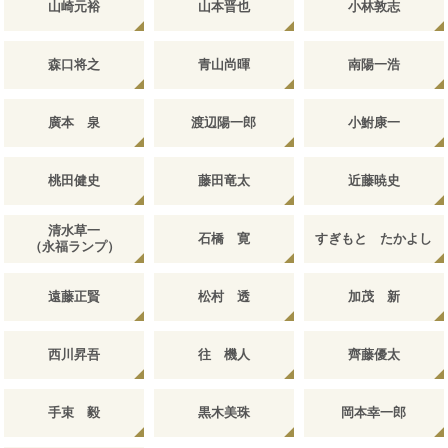
山崎元裕
山本晋也
小林敦志
森口将之
青山尚暉
南陽一浩
廣本 泉
渡辺陽一郎
小鮒康一
桃田健史
藤田竜太
近藤暁史
清水草一
石橋 寛
すぎもと たかよし
（永福ランプ）
遠藤正賢
松村 透
加茂 新
西川昇吾
往 機人
齊藤優太
手束 毅
黒木美珠
岡本幸一郎