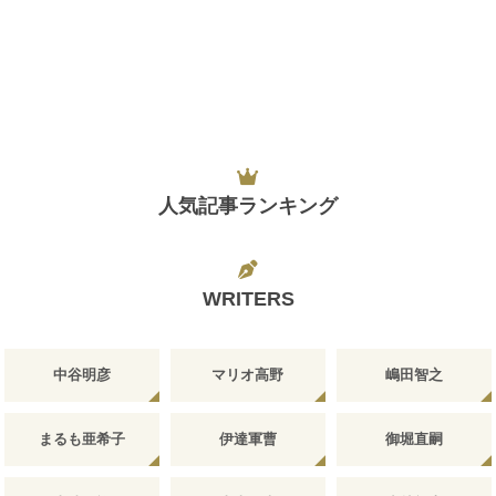
人気記事ランキング
WRITERS
中谷明彦
マリオ高野
嶋田智之
まるも亜希子
伊達軍曹
御堀直嗣