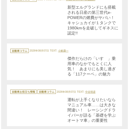
ゴ
リ
新型エルグランドにも搭載
ー
される日産の第三世代e-
POWERの燃費がヤバい！
キャシュカイが１タンクで
1980kmを走破してギネスに
認定!!
カ
テ
自動車コラム
2026年08月07日
TEXT:
小鮒康一
ゴ
リ
傑作だらけの「いすゞ」乗
ー
用車のなかでもとくに人
気！ あまりにも美し過ぎ
る「117クーペ」の魅力
カ
テ
自動車お役立ち情報
自動車コラム
2026年08月07日
TEXT:
中谷明彦
ゴ
リ
運転が上手くなりたいなら
ー
マニュアル車……は大きな
間違い！ レーシングドラ
イバーが語る「基礎を学ぶ
オートマ車」の重要性