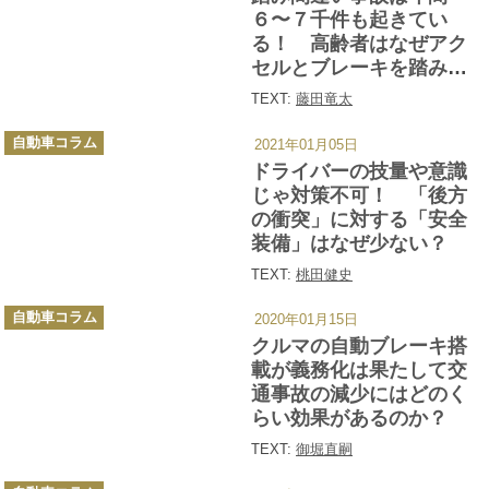
ー
６〜７千件も起きてい
る！ 高齢者はなぜアク
セルとブレーキを踏み間
違えるのか？
TEXT:
藤田竜太
カ
自動車コラム
2021年01月05日
テ
ゴ
ドライバーの技量や意識
リ
ー
じゃ対策不可！ 「後方
の衝突」に対する「安全
装備」はなぜ少ない？
TEXT:
桃田健史
カ
自動車コラム
2020年01月15日
テ
ゴ
クルマの自動ブレーキ搭
リ
ー
載が義務化は果たして交
通事故の減少にはどのく
らい効果があるのか？
TEXT:
御堀直嗣
カ