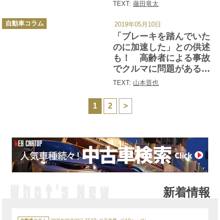
TEXT:
藤田竜太
カ
自動車コラム
2019年05月10日
テ
ゴ
「ブレーキを踏んでいた
リ
ー
のに加速した」との供述
も！ 高齢者による事故
でクルマに問題がある可
能性はあるのか？
TEXT:
山本晋也
1
2
>
新着情報
カ
テ