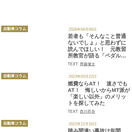
カ
自動車コラム
2026年04月04日
テ
ゴ
若者も「そんなこと普通
リ
ー
ないでしょ」と思わずに
読んでほしい！ 元教習
所教官が語る「ペダルの
踏み間違い事故」の起こ
TEXT:
齊藤優太
る要因
カ
自動車コラム
2023年03月22日
テ
ゴ
燃費ならAT！ 速さでも
リ
ー
AT！ 悔しいからMT派が
「楽しい以外」のメリッ
トを探してみた
TEXT:
西川昇吾
カ
自動車コラム
2021年12月16日
テ
ゴ
踏み間違い事故は年間
リ