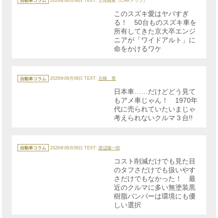
自動車コラム
2026年08月09日
TEXT: 立花義鷹（CARトップ）
ゴ
リ
このスズキ愛はヤバすぎ
ー
る！ 50台ものスズキ車を
所有してきた京大卒エンジ
ニアが「ワイドアルト」に
命をかけるワケ
カ
テ
自動車コラム
2026年08月09日
TEXT:
石橋 寛
ゴ
リ
日本車……だけどどう見て
ー
もアメ車じゃん！ 1970年
代に売られていたいまじゃ
考えられないクルマ３台!!
カ
テ
自動車コラム
2026年08月09日
TEXT:
渡辺陽一郎
ゴ
リ
コスト削減だけでも見た目
ー
のタフさだけでも扱いやす
さだけでもなかった！ 最
近のクルマに多い無塗装黒
樹脂バンパーは環境にも優
しい選択