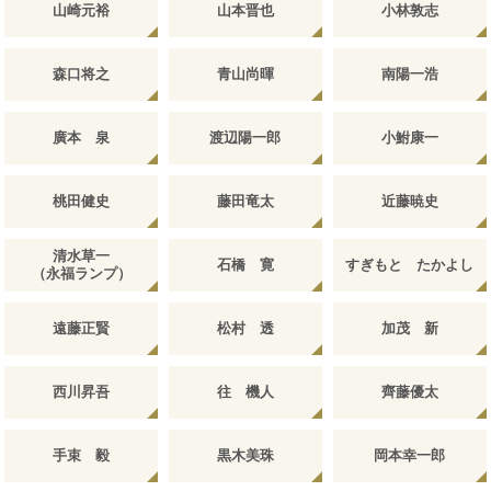
山崎元裕
山本晋也
小林敦志
森口将之
青山尚暉
南陽一浩
廣本 泉
渡辺陽一郎
小鮒康一
桃田健史
藤田竜太
近藤暁史
清水草一
石橋 寛
すぎもと たかよし
（永福ランプ）
遠藤正賢
松村 透
加茂 新
西川昇吾
往 機人
齊藤優太
手束 毅
黒木美珠
岡本幸一郎