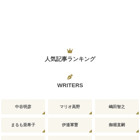
人気記事ランキング
WRITERS
中谷明彦
マリオ高野
嶋田智之
まるも亜希子
伊達軍曹
御堀直嗣