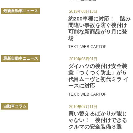
カ
最新自動車ニュース
2019年08月13日
テ
ゴ
約200車種に対応！ 踏み
リ
ー
間違い事故を防ぐ後付け
可能な新商品が９月に登
場
TEXT: WEB CARTOP
カ
最新自動車ニュース
2019年08月01日
テ
ゴ
ダイハツの後付け安全装
リ
ー
置「つくつく防止」が５
代目ムーヴと初代ミラ イ
ースに対応
TEXT: WEB CARTOP
カ
自動車コラム
2019年07月11日
テ
ゴ
買い替えるばかりが能じ
リ
ー
ゃない！ 後付けできる
クルマの安全装備３選