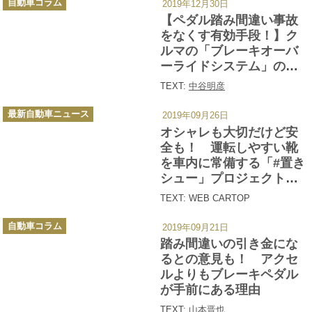
自動車コラム
2019年12月30日
テ
ゴ
【ペダル踏み間違い事故
リ
ー
をなくす有効手段！】ク
ルマの「ブレーキオーバ
ーライドシステム」の仕
組みと提案
TEXT:
中谷明彦
カ
最新自動車ニュース
2019年09月26日
テ
ゴ
オシャレも大切だけど安
リ
ー
全も！ 運転しやすい靴
を車内に常備する「#置き
シュー」プロジェクトが
スタート
TEXT: WEB CARTOP
カ
自動車コラム
2019年09月21日
テ
ゴ
踏み間違いの引き金にな
リ
ー
るとの意見も！ アクセ
ルよりもブレーキペダル
が手前にある理由
TEXT:
山本晋也