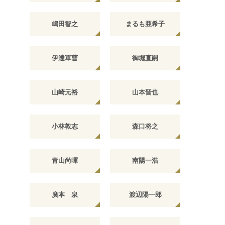
嶋田智之
まるも亜希子
伊達軍曹
御堀直嗣
山崎元裕
山本晋也
小林敦志
森口将之
青山尚暉
南陽一浩
廣本 泉
渡辺陽一郎