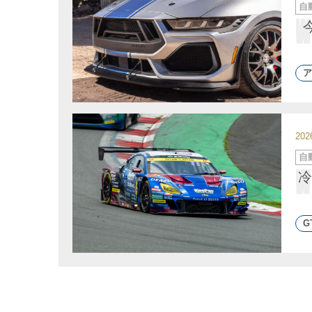
カ
自
テ
ゴ
リ
ー
ア
20
カ
自
テ
ゴ
冷
リ
ー
G