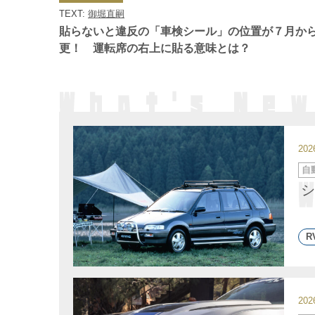
ゴ
TEXT:
御堀直嗣
リ
ー
貼らないと違反の「車検シール」の位置が７月か
更！ 運転席の右上に貼る意味とは？
20
カ
自
テ
ゴ
シ
リ
ー
R
20