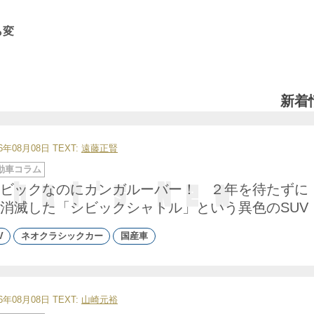
ら変
新着
26年08月08日
TEXT:
遠藤正賢
動車コラム
ビックなのにカンガルーバー！ ２年を待たずに
消滅した「シビックシャトル」という異色のSUV
V
ネオクラシックカー
国産車
26年08月08日
TEXT:
山崎元裕