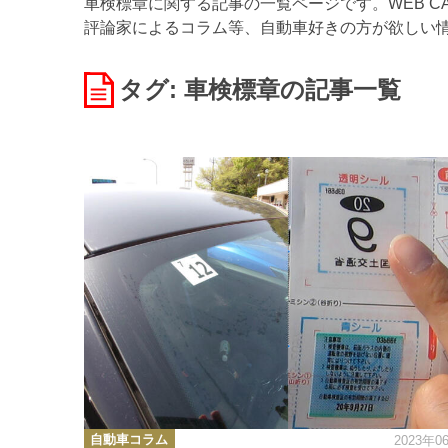
車検標章に関する記事の一覧ページです。WEB C
評論家によるコラム等、自動車好きの方が欲しい
タグ: 車検標章
の記事一覧
カ
自動車コラム
2023年0
テ