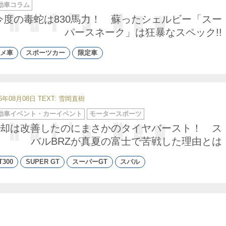
動車コラム
今度の毒蛇は830馬力！ 蘇ったシェルビー「スー
パースネーク」は狂暴なスペック!!
メ車
スポーツカー
限定車
26年08月08日
TEXT: 雪岡直樹
動車イベント・カーイベント
モータースポーツ
却は改善したのにまさかのタイヤバースト！ ス
バルBRZが真夏の富士で苦戦した理由とは
T300
SUPER GT
スーパーGT
スバル