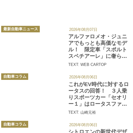
カ
最新自動車ニュース
2026年08月07日
テ
ゴ
アルファロメオ・ジュニ
リ
ー
アでもっとも高価なモデ
ル！ 限定車「スポルト
スペチアーレ」に奢られ
た特別な装備と525万円の
TEXT: WEB CARTOP
価値とは
カ
自動車コラム
2026年08月06日
テ
ゴ
これがEV時代に対するロ
リ
ー
ータスの回答！ ３人乗
りスポーツカー「セオリ
ー１」はロータスファン
を納得させられるか？
TEXT: 山崎元裕
カ
自動車コラム
2026年08月06日
テ
ゴ
シトロエンの新世代デザ
リ