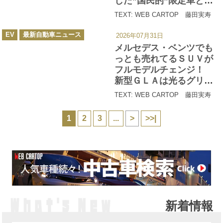
した”国民的”限定車とそ
の中身とは
TEXT: WEB CARTOP 藤田実寿
カ
EV
最新自動車ニュース
2026年07月31日
テ
ゴ
メルセデス・ベンツでも
リ
ー
っとも売れてるＳＵＶが
フルモデルチェンジ！
新型ＧＬＡは光るグリル
のＥＶと新開発システム
TEXT: WEB CARTOP 藤田実寿
採用のハイブリッドの２
段構え
1
2
3
...
>
>>|
新着情報