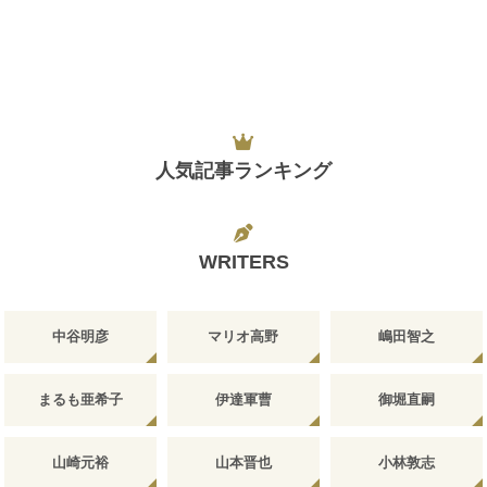
人気記事ランキング
WRITERS
中谷明彦
マリオ高野
嶋田智之
まるも亜希子
伊達軍曹
御堀直嗣
山崎元裕
山本晋也
小林敦志