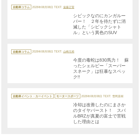
カ
テ
自動車コラム
2026年08月08日
TEXT:
遠藤正賢
ゴ
リ
シビックなのにカンガルー
ー
バー！ ２年を待たずに消
滅した「シビックシャト
ル」という異色のSUV
カ
テ
自動車コラム
2026年08月08日
TEXT:
山崎元裕
ゴ
リ
今度の毒蛇は830馬力！ 蘇
ー
ったシェルビー「スーパー
スネーク」は狂暴なスペッ
ク!!
カ
テ
自動車イベント・カーイベント
モータースポーツ
2026年08月08日
TEXT: 雪岡直樹
ゴ
リ
冷却は改善したのにまさか
ー
のタイヤバースト！ スバ
ルBRZが真夏の富士で苦戦
した理由とは