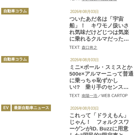
性
カ
自動車コラム
2026年08月03日
テ
ゴ
ついたあだ名は「宇宙
リ
ー
船」！ キワモノ扱いさ
れ気味だけどじつは気楽
に乗れるクルマだった
「シトロエン DS」
TEXT:
森口将之
カ
自動車コラム
2026年08月03日
テ
ゴ
ミニ×ポール・スミスとか
リ
ー
500e×アルマーニって普通
に乗っちゃ恥ずかし
い!? 乗り手のセンスも
問われる「ハイブランド
TEXT:
南陽一浩
／WEB CARTOP
コラボ車」と「歴史に残
カ
るアパレルコラボ車」大
EV
最新自動車ニュース
2026年08月03日
テ
ゴ
全
これって「ドラえもん」
リ
ー
じゃん！ フォルクスワ
ーゲンがID. Buzzに用意