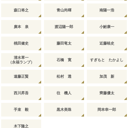
森口将之
青山尚暉
南陽一浩
廣本 泉
渡辺陽一郎
小鮒康一
桃田健史
藤田竜太
近藤暁史
清水草一
石橋 寛
すぎもと たかよし
（永福ランプ）
遠藤正賢
松村 透
加茂 新
西川昇吾
往 機人
齊藤優太
手束 毅
黒木美珠
岡本幸一郎
木下隆之