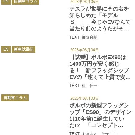
肢として要注目!!
EV
自動車コラム
2026年08月05日
テ
ゴ
テスラが世界にその名を
リ
ー
知らしめた「モデル
Ｓ」！ 今じゃEVなんて
当たり前のようだがその
功績を振り返ると偉大す
TEXT:
御堀直嗣
ぎる!!
カ
EV
新車試乗記
2026年08月04日
テ
ゴ
【試乗】ボルボEX90は
リ
ー
1400万円が安く感じ
る！ 新フラッグシップ
EVの「速くて上質で安
全」という圧倒的な実力
TEXT: 桂 伸一
カ
自動車コラム
2026年08月03日
テ
ゴ
ボルボの新型フラッグシ
リ
ー
ップ「ES90」のデザイン
は10年前に誕生してい
た!? 「コンセプト
40.2」と「ES90」の関係
TEXT:
すぎもと たかよし