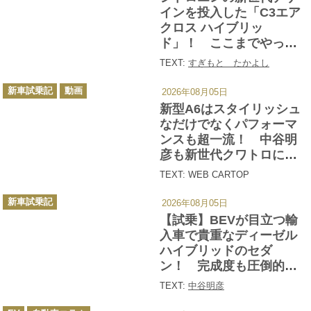
ー
インを投入した「C3エア
クロス ハイブリッ
ド」！ ここまでやって
もまだ「入口」ってマ
TEXT:
すぎもと たかよし
ジ!?
カ
新車試乗記
動画
2026年08月05日
テ
ゴ
新型A6はスタイリッシュ
リ
ー
なだけでなくパフォーマ
ンスも超一流！ 中谷明
彦も新世代クワトロに酔
いしれた【動画】
TEXT: WEB CARTOP
カ
新車試乗記
2026年08月05日
テ
ゴ
【試乗】BEVが目立つ輸
リ
ー
入車で貴重なディーゼル
ハイブリッドのセダ
ン！ 完成度も圧倒的な
「新型アウディA6」は日
TEXT:
中谷明彦
本において現実的な選択
カ