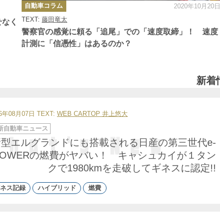
カ
自動車コラム
2020年10月20
テ
ゴ
TEXT:
藤田竜太
リ
せなく
ー
警察官の感覚に頼る「追尾」での「速度取締」！ 速度
計測に「信憑性」はあるのか？
新着
26年08月07日
TEXT:
WEB CARTOP 井上悠大
新自動車ニュース
新型エルグランドにも搭載される日産の第三世代e-
POWERの燃費がヤバい！ キャシュカイが１タン
クで1980kmを走破してギネスに認定!!
ネス記録
ハイブリッド
燃費