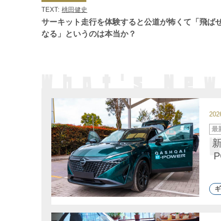
ゴ
TEXT:
桃田健史
リ
ー
サーキット走行を体験すると公道が怖くて「飛ば
なる」というのは本当か？
20
カ
最
テ
ゴ
リ
ー
ギ