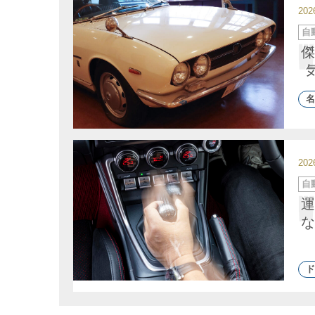
20
カ
自
テ
ゴ
傑
リ
ー
名
20
カ
自
テ
ゴ
運
リ
ー
な
ド