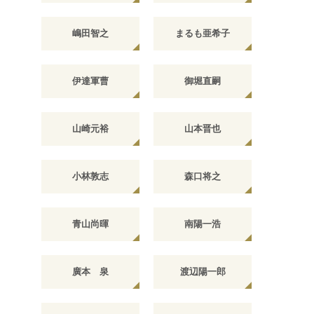
嶋田智之
まるも亜希子
伊達軍曹
御堀直嗣
山崎元裕
山本晋也
小林敦志
森口将之
青山尚暉
南陽一浩
廣本 泉
渡辺陽一郎