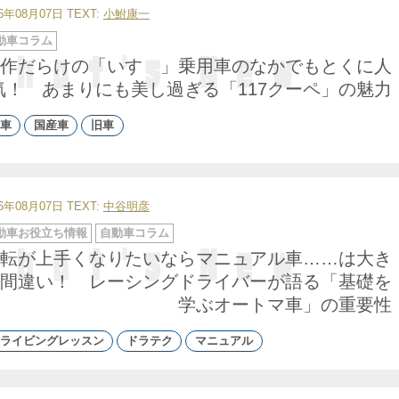
26年08月07日
TEXT:
小鮒康一
動車コラム
作だらけの「いすゞ」乗用車のなかでもとくに人
気！ あまりにも美し過ぎる「117クーペ」の魅力
車
国産車
旧車
26年08月07日
TEXT:
中谷明彦
動車お役立ち情報
自動車コラム
転が上手くなりたいならマニュアル車……は大き
間違い！ レーシングドライバーが語る「基礎を
学ぶオートマ車」の重要性
ライビングレッスン
ドラテク
マニュアル