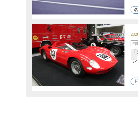
名
20
カ
自
テ
ゴ
「
リ
ー
レ
ド