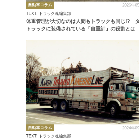
カ
自動車コラム
2026年0
テ
ゴ
TEXT: トラック魂編集部
リ
ー
体重管理が大切なのは人間もトラックも同じ!? 
トラックに装備されている「自重計」の役割とは
カ
自動車コラム
2024年0
テ
ゴ
TEXT: トラック魂編集部
リ