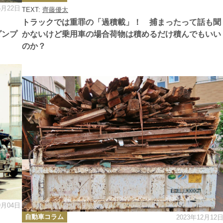
ゴ
5月22日
TEXT:
齊藤優太
リ
ー
トラックでは重罪の「過積載」！ 捕まったって話も聞
ダンプ
かないけど乗用車の場合荷物は積めるだけ積んでもいい
のか？
9月04日
カ
自動車コラム
2023年12月12
テ