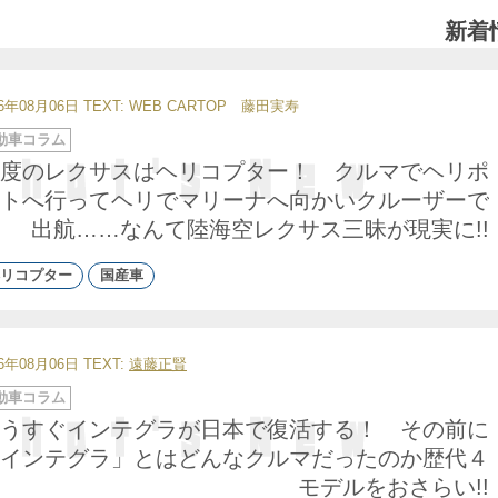
新着
26年08月06日
TEXT: WEB CARTOP 藤田実寿
動車コラム
度のレクサスはヘリコプター！ クルマでヘリポ
トへ行ってヘリでマリーナへ向かいクルーザーで
出航……なんて陸海空レクサス三昧が現実に!!
リコプター
国産車
26年08月06日
TEXT:
遠藤正賢
動車コラム
うすぐインテグラが日本で復活する！ その前に
インテグラ」とはどんなクルマだったのか歴代４
モデルをおさらい!!