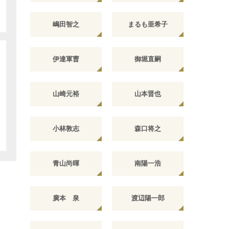
嶋田智之
まるも亜希子
伊達軍曹
御堀直嗣
山崎元裕
山本晋也
小林敦志
森口将之
青山尚暉
南陽一浩
廣本 泉
渡辺陽一郎