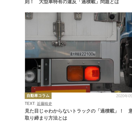
則！ 大型車特有の違反「過積載」問題とは
カ
自動車コラム
2020年0
テ
ゴ
TEXT:
近藤暁史
リ
ー
見た目じゃわからないトラックの「過積載」！ 
取り締まり方法とは