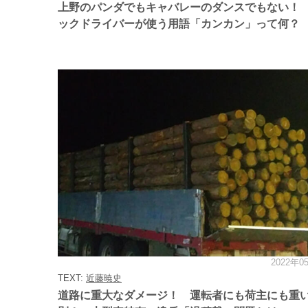
ー
上野のパンダでもキャバレーのダンスでもない！
ックドライバーが使う用語「カンカン」って何？
2022年0
カ
テ
TEXT:
近藤暁史
ゴ
リ
道路に重大なダメージ！ 運転者にも荷主にも重
ー