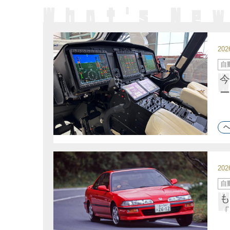
20
カ
自
テ
ゴ
今
リ
ー
ー
ヘ
20
カ
自
テ
ゴ
も
リ
ー
「