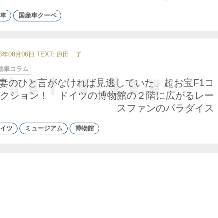
車
国産車クーペ
26年08月06日
TEXT: 原田 了
動車コラム
妻のひと言がなければ見逃していた」超お宝F1コ
クション！ ドイツの博物館の２階に広がるレー
スファンのパラダイス
イツ
ミュージアム
博物館