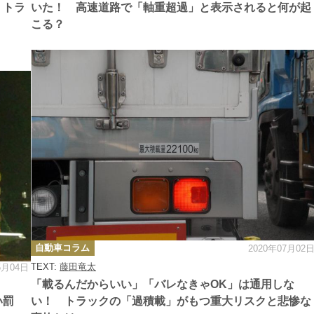
 トラ
いた！ 高速道路で「軸重超過」と表示されると何が起
こる？
カ
自動車コラム
2020年07月02
テ
ゴ
TEXT:
藤田竜太
5月04日
リ
ー
「載るんだからいい」「バレなきゃOK」は通用しな
い罰
い！ トラックの「過積載」がもつ重大リスクと悲惨な