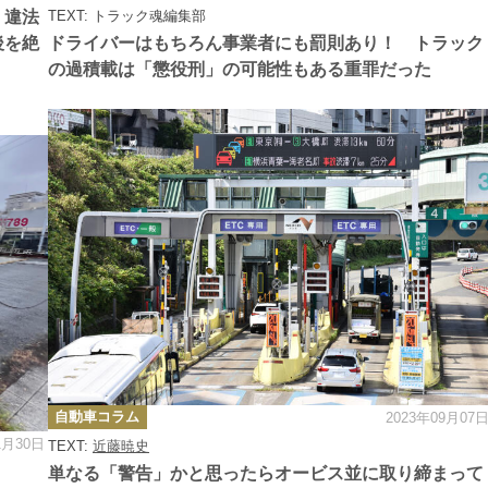
ゴ
 違法
TEXT: トラック魂編集部
リ
ー
後を絶
ドライバーはもちろん事業者にも罰則あり！ トラック
の過積載は「懲役刑」の可能性もある重罪だった
カ
自動車コラム
2023年09月07
テ
ゴ
1月30日
TEXT:
近藤暁史
リ
ー
単なる「警告」かと思ったらオービス並に取り締まって