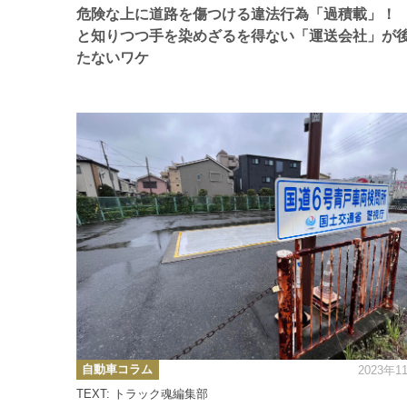
ー
危険な上に道路を傷つける違法行為「過積載」！
と知りつつ手を染めざるを得ない「運送会社」が
たないワケ
カ
自動車コラム
2023年1
テ
ゴ
TEXT: トラック魂編集部
リ