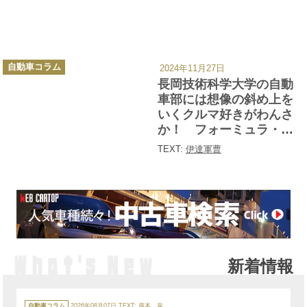
カ
自動車コラム
2024年11月27日
テ
ゴ
長岡技術科学大学の自動
リ
ー
車部には想像の斜め上を
いくクルマ好きがわんさ
か！ フォーミュラ・ジ
ムカーナ2024日本一の大
TEXT:
伊達軍曹
学に潜入してみた
新着情報
カ
テ
自動車コラム
2026年08月07日
TEXT:
廣本 泉