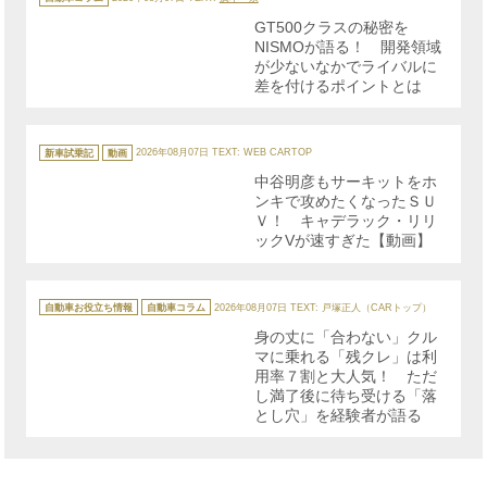
ゴ
リ
GT500クラスの秘密を
ー
NISMOが語る！ 開発領域
が少ないなかでライバルに
差を付けるポイントとは
カ
テ
新車試乗記
動画
2026年08月07日
TEXT: WEB CARTOP
ゴ
リ
中谷明彦もサーキットをホ
ー
ンキで攻めたくなったＳＵ
Ｖ！ キャデラック・リリ
ックVが速すぎた【動画】
カ
テ
自動車お役立ち情報
自動車コラム
2026年08月07日
TEXT: 戸塚正人（CARトップ）
ゴ
リ
身の丈に「合わない」クル
ー
マに乗れる「残クレ」は利
用率７割と大人気！ ただ
し満了後に待ち受ける「落
とし穴」を経験者が語る