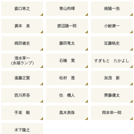
森口将之
青山尚暉
南陽一浩
廣本 泉
渡辺陽一郎
小鮒康一
桃田健史
藤田竜太
近藤暁史
清水草一
石橋 寛
すぎもと たかよし
（永福ランプ）
遠藤正賢
松村 透
加茂 新
西川昇吾
往 機人
齊藤優太
手束 毅
黒木美珠
岡本幸一郎
木下隆之