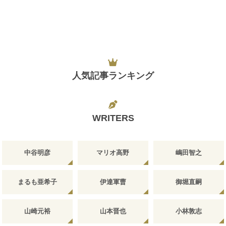
人気記事ランキング
WRITERS
中谷明彦
マリオ高野
嶋田智之
まるも亜希子
伊達軍曹
御堀直嗣
山崎元裕
山本晋也
小林敦志