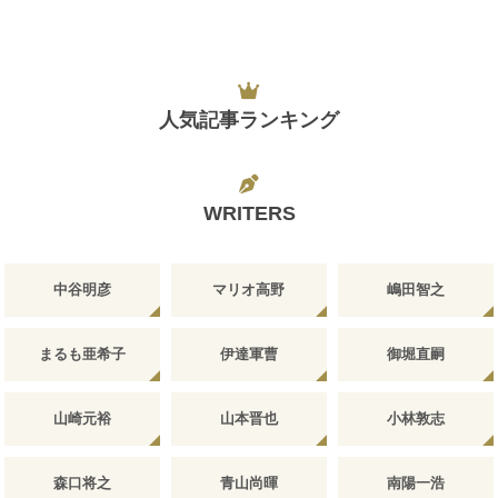
人気記事ランキング
WRITERS
中谷明彦
マリオ高野
嶋田智之
まるも亜希子
伊達軍曹
御堀直嗣
山崎元裕
山本晋也
小林敦志
森口将之
青山尚暉
南陽一浩