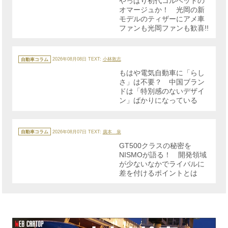
やっぱり初代コルベットの
ー
オマージュか！ 光岡の新
モデルのティザーにアメ車
ファンも光岡ファンも歓喜!!
カ
テ
自動車コラム
2026年08月08日
TEXT:
小林敦志
ゴ
リ
もはや電気自動車に「らし
ー
さ」は不要？ 中国ブラン
ドは「特別感のないデザイ
ン」ばかりになっている
カ
テ
自動車コラム
2026年08月07日
TEXT:
廣本 泉
ゴ
リ
GT500クラスの秘密を
ー
NISMOが語る！ 開発領域
が少ないなかでライバルに
差を付けるポイントとは