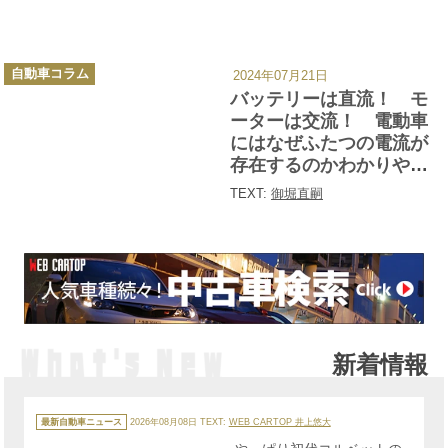
カ
自動車コラム
2024年07月21日
テ
ゴ
バッテリーは直流！ モ
リ
ー
ーターは交流！ 電動車
にはなぜふたつの電流が
存在するのかわかりやす
く解説
TEXT:
御堀直嗣
新着情報
カ
テ
最新自動車ニュース
2026年08月08日
TEXT:
WEB CARTOP 井上悠大
ゴ
リ