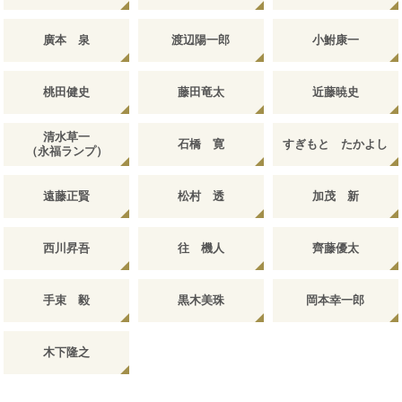
廣本 泉
渡辺陽一郎
小鮒康一
桃田健史
藤田竜太
近藤暁史
清水草一
石橋 寛
すぎもと たかよし
（永福ランプ）
遠藤正賢
松村 透
加茂 新
西川昇吾
往 機人
齊藤優太
手束 毅
黒木美珠
岡本幸一郎
木下隆之