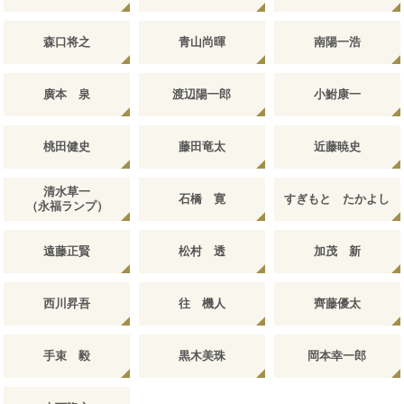
森口将之
青山尚暉
南陽一浩
廣本 泉
渡辺陽一郎
小鮒康一
桃田健史
藤田竜太
近藤暁史
清水草一
石橋 寛
すぎもと たかよし
（永福ランプ）
遠藤正賢
松村 透
加茂 新
西川昇吾
往 機人
齊藤優太
手束 毅
黒木美珠
岡本幸一郎