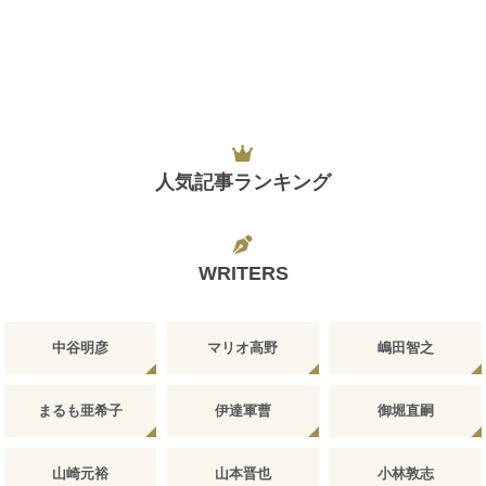
人気記事ランキング
WRITERS
中谷明彦
マリオ高野
嶋田智之
まるも亜希子
伊達軍曹
御堀直嗣
山崎元裕
山本晋也
小林敦志