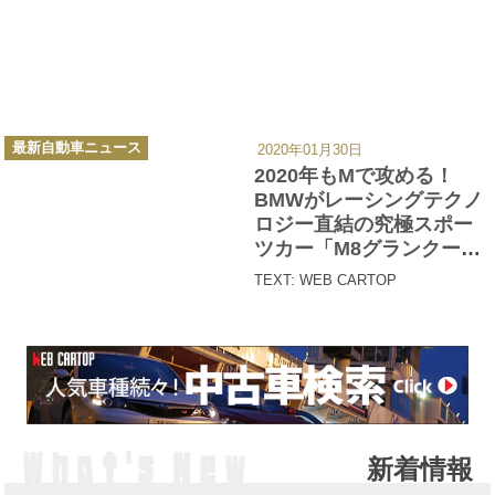
カ
最新自動車ニュース
2020年01月30日
テ
ゴ
2020年もMで攻める！
リ
ー
BMWがレーシングテクノ
ロジー直結の究極スポー
ツカー「M8グランクー
ペ」を発売
TEXT: WEB CARTOP
新着情報