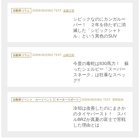
カ
テ
自動車コラム
2026年08月08日
TEXT:
遠藤正賢
ゴ
リ
シビックなのにカンガルー
ー
バー！ ２年を待たずに消
滅した「シビックシャト
ル」という異色のSUV
カ
テ
自動車コラム
2026年08月08日
TEXT:
山崎元裕
ゴ
リ
今度の毒蛇は830馬力！ 蘇
ー
ったシェルビー「スーパー
スネーク」は狂暴なスペッ
ク!!
カ
テ
自動車イベント・カーイベント
モータースポーツ
2026年08月08日
TEXT: 雪岡直樹
ゴ
リ
冷却は改善したのにまさか
ー
のタイヤバースト！ スバ
ルBRZが真夏の富士で苦戦
した理由とは