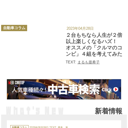
カ
自動車コラム
2023年04月28日
テ
ゴ
２台もちなら人生が２倍
リ
ー
以上楽しくなるハズ！
オススメの「クルマのコ
ンビ」４組を考えてみた
TEXT:
まるも亜希子
新着情報
カ
テ
自動車コラム
2026年08月09日
TEXT:
廣本 泉