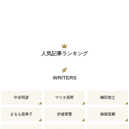
人気記事ランキング
WRITERS
中谷明彦
マリオ高野
嶋田智之
まるも亜希子
伊達軍曹
御堀直嗣