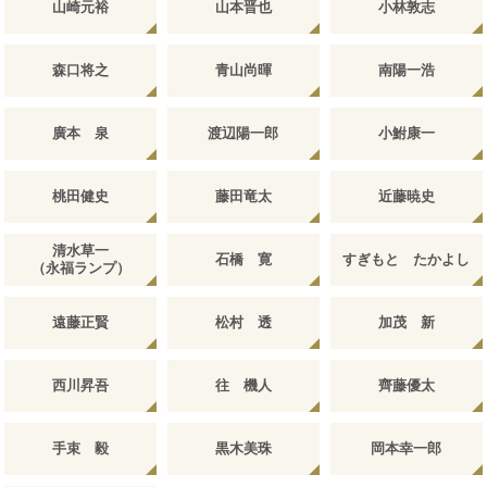
山崎元裕
山本晋也
小林敦志
森口将之
青山尚暉
南陽一浩
廣本 泉
渡辺陽一郎
小鮒康一
桃田健史
藤田竜太
近藤暁史
清水草一
石橋 寛
すぎもと たかよし
（永福ランプ）
遠藤正賢
松村 透
加茂 新
西川昇吾
往 機人
齊藤優太
手束 毅
黒木美珠
岡本幸一郎