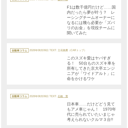
ゴ
リ
F1は数千億円だけど……国
ー
内だったら夢が叶う？ レ
ーシングチームオーナーに
なるには幾ら必要か「ズバ
リのお金」を現役チームに
聞いてみた
カ
テ
自動車コラム
2026年08月09日
TEXT: 立花義鷹（CARトップ）
ゴ
リ
このスズキ愛はヤバすぎ
ー
る！ 50台ものスズキ車を
所有してきた京大卒エンジ
ニアが「ワイドアルト」に
命をかけるワケ
カ
テ
自動車コラム
2026年08月09日
TEXT:
石橋 寛
ゴ
リ
日本車……だけどどう見て
ー
もアメ車じゃん！ 1970年
代に売られていたいまじゃ
考えられないクルマ３台!!