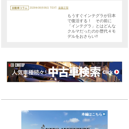
カ
テ
自動車コラム
2026年08月06日
TEXT:
遠藤正賢
ゴ
リ
もうすぐインテグラが日本
ー
で復活する！ その前に
「インテグラ」とはどんな
クルマだったのか歴代４モ
デルをおさらい!!
本編はこちら