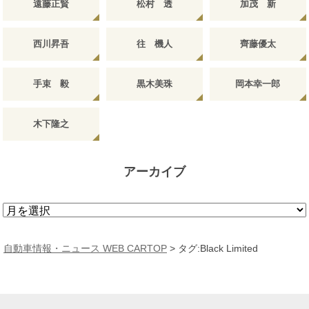
遠藤正賢
松村 透
加茂 新
西川昇吾
往 機人
齊藤優太
手束 毅
黒木美珠
岡本幸一郎
木下隆之
アーカイブ
ア
ー
カ
自動車情報・ニュース WEB CARTOP
>
タグ:Black Limited
イ
ブ