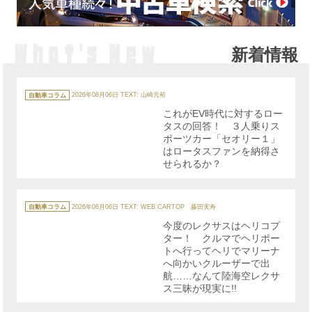
新着情報
カ
テ
自動車コラム
2026年08月06日
TEXT: 山崎元裕
ゴ
リ
これがEV時代に対するロー
ー
タスの回答！ ３人乗りス
ポーツカー「セオリー１」
はロータスファンを納得さ
せられるか？
カ
テ
自動車コラム
2026年08月06日
TEXT: WEB CARTOP 藤田実寿
ゴ
リ
今度のレクサスはヘリコプ
ー
ター！ クルマでヘリポー
トへ行ってヘリでマリーナ
へ向かいクルーザーで出
航……なんて陸海空レクサ
ス三昧が現実に!!