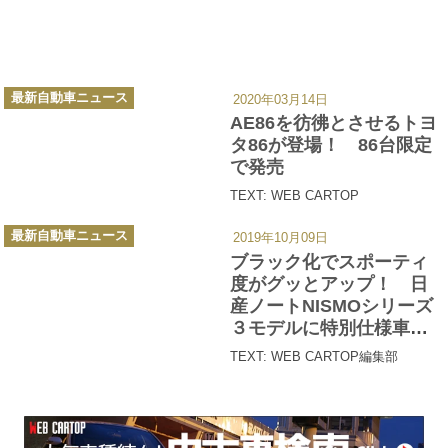
カ
最新自動車ニュース
2020年03月14日
テ
ゴ
AE86を彷彿とさせるトヨ
リ
ー
タ86が登場！ 86台限定
で発売
TEXT: WEB CARTOP
カ
最新自動車ニュース
2019年10月09日
テ
ゴ
ブラック化でスポーティ
リ
ー
度がグッとアップ！ 日
産ノートNISMOシリーズ
３モデルに特別仕様車設
定
TEXT: WEB CARTOP編集部