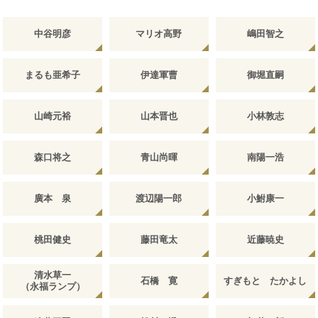
中谷明彦
マリオ高野
嶋田智之
まるも亜希子
伊達軍曹
御堀直嗣
山崎元裕
山本晋也
小林敦志
森口将之
青山尚暉
南陽一浩
廣本 泉
渡辺陽一郎
小鮒康一
桃田健史
藤田竜太
近藤暁史
清水草一
石橋 寛
すぎもと たかよし
（永福ランプ）