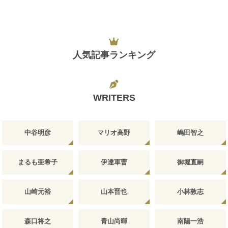
人気記事ランキング
WRITERS
中谷明彦
マリオ高野
嶋田智之
まるも亜希子
伊達軍曹
御堀直嗣
山崎元裕
山本晋也
小林敦志
森口将之
青山尚暉
南陽一浩