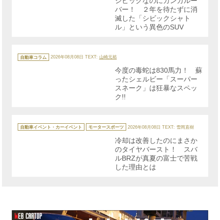
シビックなのにカンガルー
ー
バー！ ２年を待たずに消
滅した「シビックシャト
ル」という異色のSUV
カ
テ
自動車コラム
2026年08月08日
TEXT:
山崎元裕
ゴ
リ
今度の毒蛇は830馬力！ 蘇
ー
ったシェルビー「スーパー
スネーク」は狂暴なスペッ
ク!!
カ
テ
自動車イベント・カーイベント
モータースポーツ
2026年08月08日
TEXT: 雪岡直樹
ゴ
リ
冷却は改善したのにまさか
ー
のタイヤバースト！ スバ
ルBRZが真夏の富士で苦戦
した理由とは