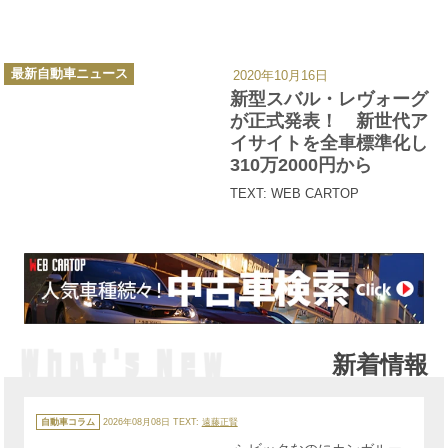
カ
最新自動車ニュース
2020年10月16日
テ
ゴ
新型スバル・レヴォーグ
リ
ー
が正式発表！ 新世代ア
イサイトを全車標準化し
310万2000円から
TEXT: WEB CARTOP
新着情報
カ
テ
自動車コラム
2026年08月08日
TEXT:
遠藤正賢
ゴ
リ