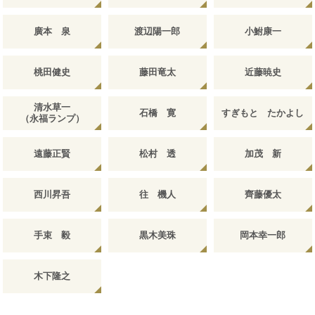
廣本 泉
渡辺陽一郎
小鮒康一
桃田健史
藤田竜太
近藤暁史
清水草一
石橋 寛
すぎもと たかよし
（永福ランプ）
遠藤正賢
松村 透
加茂 新
西川昇吾
往 機人
齊藤優太
手束 毅
黒木美珠
岡本幸一郎
木下隆之