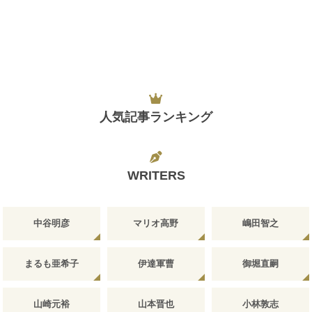
人気記事ランキング
WRITERS
中谷明彦
マリオ高野
嶋田智之
まるも亜希子
伊達軍曹
御堀直嗣
山崎元裕
山本晋也
小林敦志