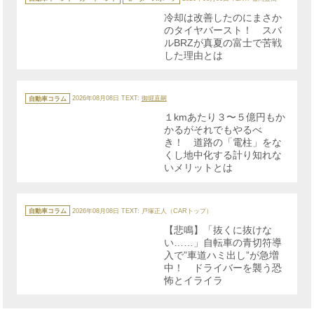
ゴ
リ
冷却は改善したのにまさか
ー
のタイヤバースト！ スバ
ルBRZが真夏の富士で苦戦
した理由とは
カ
テ
自動車コラム
2026年08月08日
TEXT:
御堀直嗣
ゴ
リ
１kmあたり３〜５億円もか
ー
かるがそれでもやるべ
き！ 道路の「電柱」をな
くし地中化する計り知れな
いメリットとは
カ
テ
自動車コラム
2026年08月08日
TEXT: 戸塚正人（CARトップ）
ゴ
リ
【悲鳴】「抜くに抜けな
ー
い……」自転車の青切符導
入で”車道ハミ出し”が急増
中！ ドライバーを襲う恐
怖とイライラ