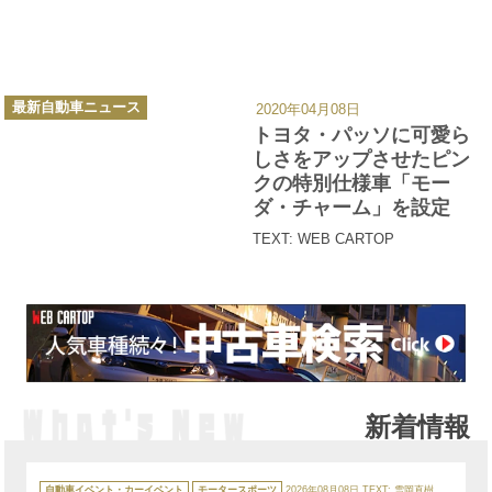
カ
最新自動車ニュース
2020年04月08日
テ
ゴ
トヨタ・パッソに可愛ら
リ
ー
しさをアップさせたピン
クの特別仕様車「モー
ダ・チャーム」を設定
TEXT: WEB CARTOP
新着情報
カ
テ
自動車イベント・カーイベント
モータースポーツ
2026年08月08日
TEXT: 雪岡直樹