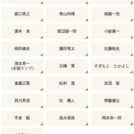
森口将之
青山尚暉
南陽一浩
廣本 泉
渡辺陽一郎
小鮒康一
桃田健史
藤田竜太
近藤暁史
清水草一
石橋 寛
すぎもと たかよし
（永福ランプ）
遠藤正賢
松村 透
加茂 新
西川昇吾
往 機人
齊藤優太
手束 毅
黒木美珠
岡本幸一郎